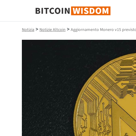
Saggezza Bitcoin
>
>
Notizia
Notizie Altcoin
Aggiornamento Monero v15 previsto 