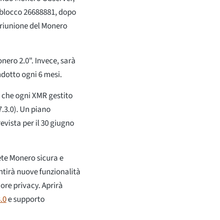
l blocco 26688881, dopo
 riunione del Monero
ero 2.0". Invece, sarà
dotto ogni 6 mesi.
 che ogni XMR gestito
7.3.0). Un piano
evista per il 30 giugno
ete Monero sicura e
ntirà nuove funzionalità
ore privacy. Aprirà
.0
e supporto