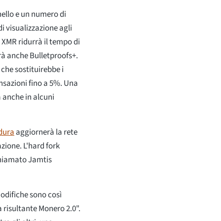
ello e un numero di
i visualizzazione agli
t XMR ridurrà il tempo di
rà anche Bulletproofs+.
che sostituirebbe i
ansazioni fino a 5%. Una
à anche in alcuni
dura
aggiornerà la rete
zione. L'hard fork
hiamato Jamtis
odifiche sono così
 risultante Monero 2.0".