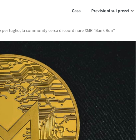
Casa
Previsioni sui prezzi
per luglio, la community cerca di coordinare XMR "Bank Run"