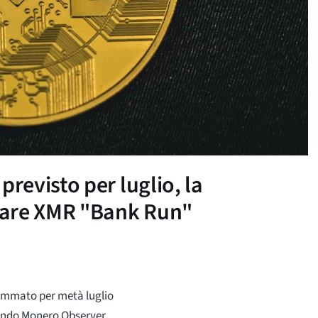
evisto per luglio, la
nare XMR "Bank Run"
rammato per metà luglio
ondo Monero Observer,