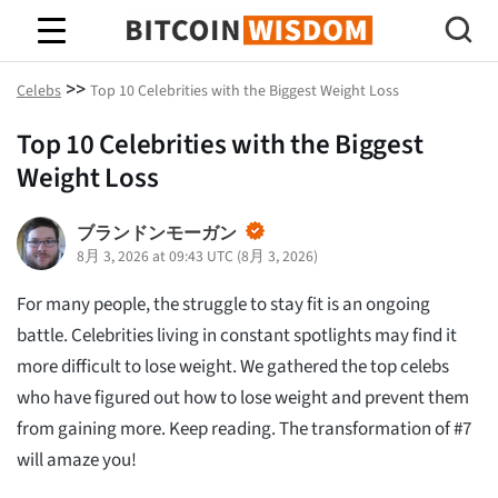
ビットコインの知恵
>>
Celebs
Top 10 Celebrities with the Biggest Weight Loss
Top 10 Celebrities with the Biggest
Weight Loss
ブランドンモーガン
8月 3, 2026 at 09:43 UTC
(
8月 3, 2026
)
For many people, the struggle to stay fit is an ongoing
battle. Celebrities living in constant spotlights may find it
more difficult to lose weight. We gathered the top celebs
who have figured out how to lose weight and prevent them
from gaining more. Keep reading. The transformation of #7
will amaze you!