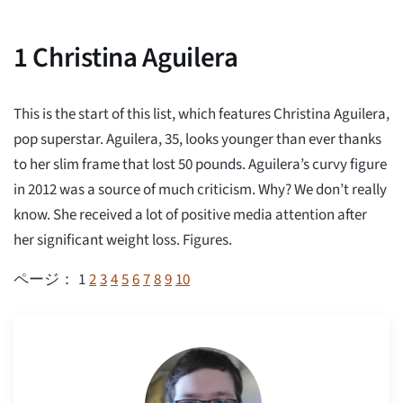
1
Christina Aguilera
This is the start of this list, which features Christina Aguilera,
pop superstar. Aguilera, 35, looks younger than ever thanks
to her slim frame that lost 50 pounds. Aguilera’s curvy figure
in 2012 was a source of much criticism. Why? We don’t really
know. She received a lot of positive media attention after
her significant weight loss. Figures.
1
2
3
4
5
6
7
8
9
10
ページ：