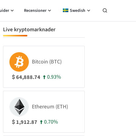
uider
Recensioner
Swedish
Live kryptomarknader
Bitcoin (BTC)
0.93%
64,888.74
$
Ethereum (ETH)
0.70%
1,912.87
$