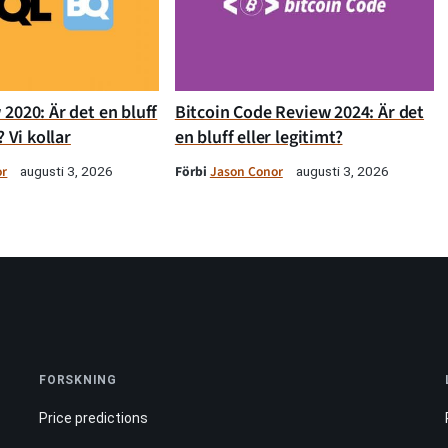
2020: Är det en bluff
Bitcoin Code Review 2024: Är det
? Vi kollar
en bluff eller legitimt?
or
Förbi
Jason Conor
augusti 3, 2026
augusti 3, 2026
FORSKNING
Price predictions