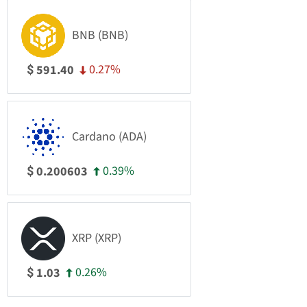
BNB (BNB)
0.27%
591.40
$
Cardano (ADA)
0.39%
0.200603
$
XRP (XRP)
0.26%
1.03
$