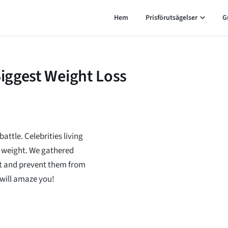
Hem
Prisförutsägelser
G
Biggest Weight Loss
attle. Celebrities living
se weight. We gathered
ht and prevent them from
 will amaze you!