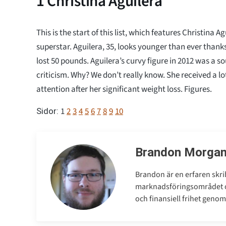
1
Christina Aguilera
This is the start of this list, which features Christina A
superstar. Aguilera, 35, looks younger than ever thanks
lost 50 pounds. Aguilera’s curvy figure in 2012 was a 
criticism. Why? We don’t really know. She received a lo
attention after her significant weight loss. Figures.
1
2
3
4
5
6
7
8
9
10
Sidor:
Brandon Morga
Brandon är en erfaren skri
marknadsföringsområdet oc
och finansiell frihet genom 