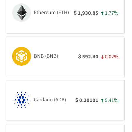
Ethereum (ETH)
1.77%
1,930.85
$
BNB (BNB)
0.02%
592.40
$
Cardano (ADA)
5.41%
0.20101
$