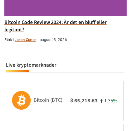
Bitcoin Code Review 2024: Är det en bluff eller
legitimt?
Förbi
Jason Conor
augusti 3, 2026
Live kryptomarknader
Bitcoin (BTC)
1.35%
65,218.63
$