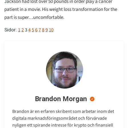
Jackson had lost over 50 pounds in order play a cancer
patient in a movie. His weight loss transformation for the
part is super…uncomfortable.
1
2
3
4
5
6
7
8
9
10
Sidor:
Brandon Morgan
Brandon är en erfaren skribent som arbetar inom det
digitala marknadsföringsområdet och förvärvade
nyligen ett spirande intresse för krypto och finansiell