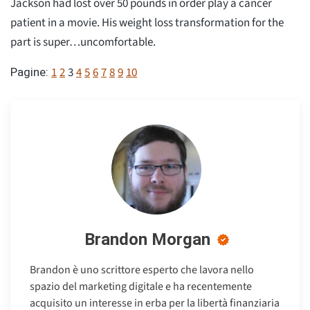
Jackson had lost over 50 pounds in order play a cancer
patient in a movie. His weight loss transformation for the
part is super…uncomfortable.
1
2
3
4
5
6
7
8
9
10
Pagine:
Brandon Morgan
Brandon è uno scrittore esperto che lavora nello
spazio del marketing digitale e ha recentemente
acquisito un interesse in erba per la libertà finanziaria