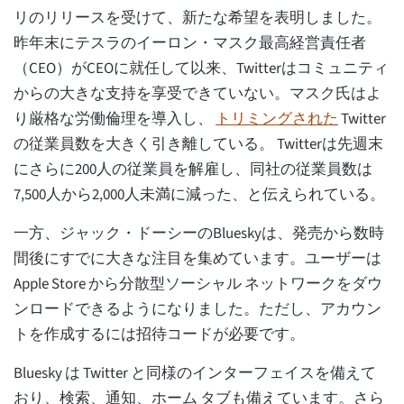
リのリリースを受けて、新たな希望を表明しました。
昨年末にテスラのイーロン・マスク最高経営責任者
（CEO）がCEOに就任して以来、Twitterはコミュニティ
からの大きな支持を享受できていない。マスク氏はよ
り厳格な労働倫理を導入し、
トリミングされた
Twitter
の従業員数を大きく引き離している。 Twitterは先週末
にさらに200人の従業員を解雇し、同社の従業員数は
7,500人から2,000人未満に減った、と伝えられている。
一方、ジャック・ドーシーのBlueskyは、発売から数時
間後にすでに大きな注目を集めています。ユーザーは
Apple Store から分散型ソーシャル ネットワークをダウ
ンロードできるようになりました。ただし、アカウン
トを作成するには招待コードが必要です。
Bluesky は Twitter と同様のインターフェイスを備えて
おり、検索、通知、ホーム タブも備えています。さら