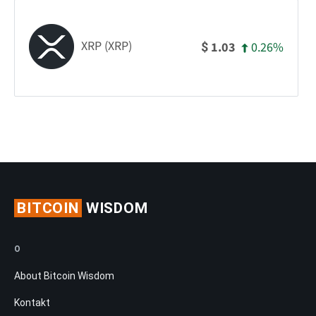
XRP (XRP)
0.26%
1.03
$
BITCOIN
WISDOM
O
About Bitcoin Wisdom
Kontakt