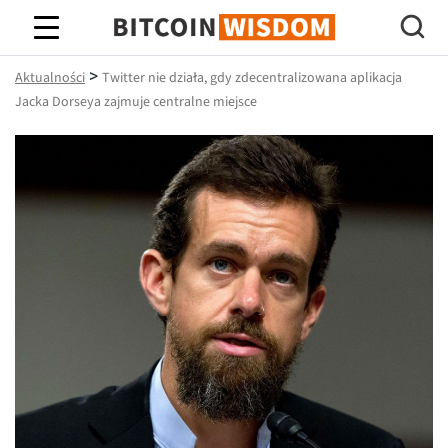
Mądrość Bitcoina
>
Aktualności
Twitter nie działa, gdy zdecentralizowana aplikacja
Jacka Dorseya zajmuje centralne miejsce