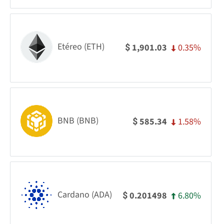
Etéreo (ETH)
0.35%
1,901.03
$
BNB (BNB)
1.58%
585.34
$
Cardano (ADA)
6.80%
0.201498
$