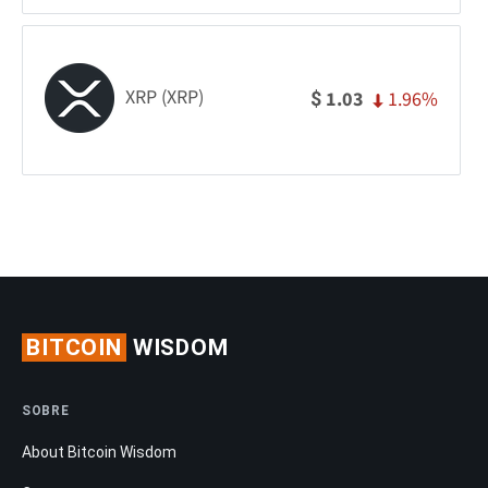
XRP (XRP)
1.96%
1.03
$
BITCOIN
WISDOM
SOBRE
About Bitcoin Wisdom