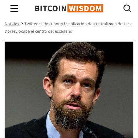
Sabiduría de Bitcoin
>
Noticias
Twitter caído cuando la aplicación descentralizada de Jack
Dorsey ocupa el centro del escenario