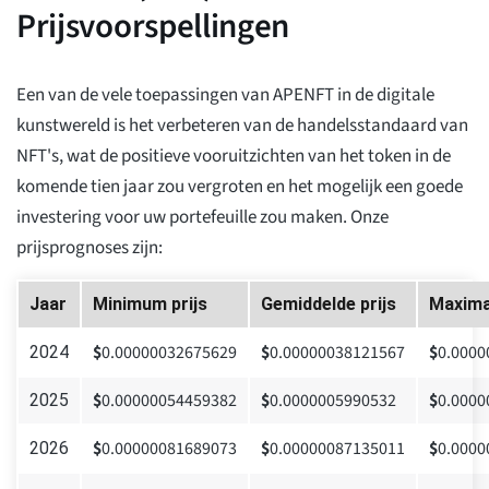
Prijsvoorspellingen
Een van de vele toepassingen van APENFT in de digitale
kunstwereld is het verbeteren van de handelsstandaard van
NFT's, wat de positieve vooruitzichten van het token in de
komende tien jaar zou vergroten en het mogelijk een goede
investering voor uw portefeuille zou maken. Onze
prijsprognoses zijn:
Jaar
Minimum prijs
Gemiddelde prijs
Maximal
$
0.00000032675629
$
0.00000038121567
$
0.0000
2024
$
0.00000054459382
$
0.0000005990532
$
0.0000
2025
$
0.00000081689073
$
0.00000087135011
$
0.0000
2026