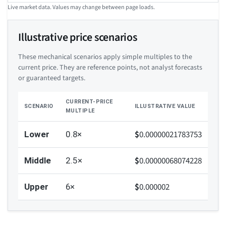
Live market data. Values may change between page loads.
Illustrative price scenarios
These mechanical scenarios apply simple multiples to the
current price. They are reference points, not analyst forecasts
or guaranteed targets.
CURRENT-PRICE
SCENARIO
ILLUSTRATIVE VALUE
MULTIPLE
$
0.00000021783753
Lower
0.8×
$
0.00000068074228
Middle
2.5×
$
0.000002
Upper
6×