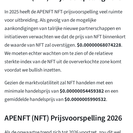
In 2025 heeft de APENFT NFT-prijsvoorspelling veel ruimte
voor uitbreiding. Als gevolg van de mogelijke
aankondigingen van talrijke nieuwe partnerschappen en
initiatieven verwachten we dat de prijs van NFT binnenkort
de waarde van NFT zal overstijgen.
$
0.00000068074228
.
We moeten echter wachten om te zien of de relatieve
sterkte-index van de NFT uit de oververkochte zone komt
voordat we bullish inzetten.
Gezien de marktvolatiliteit zal NFT handelen met een
minimale handelsprijs van
$
0.00000054459382
en een
gemiddelde handelsprijs van
$
0.0000005990532
.
APENFT (NFT) Prijsvoorspelling 2026
Als de opwaartse trend zich tot 2026 voortzet, zou dit wel