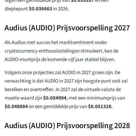
tegen een gemiddelde prijs van
$
0.039107
en een
dieptepunt
$
0.036663
in 2026.
Audius (AUDIO) Prijsvoorspelling 2027
Als Audius met succes het marktsentiment onder
cryptocurrency-enthousiastelingen stimuleert, kan de
AUDIO-muntprijs de komende vijf jaar stabiel blijven.
Volgens onze projecties zal AUDIO in 2027 groen zijn. De
verwachting is dat AUDIO in 2027 zijn hoogste punt ooit zal
bereiken en overtreffen. In 2027 zal de virtuele valuta de
moeite waard zijn
$
0.054994
, met een minimumprijs van
$
0.048884
en een gemiddelde prijs van
$
0.051328
.
Audius (AUDIO) Prijsvoorspelling 2028