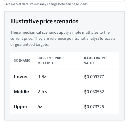
Live market data. Values may change between page loads.
Illustrative price scenarios
These mechanical scenarios apply simple multiples to the
current price. They are reference points, not analyst forecasts
or guaranteed targets.
CURRENT-PRICE
ILLUSTRATIVE
SCENARIO
MULTIPLE
VALUE
$
0.009777
Lower
0.8×
$
0.030552
Middle
2.5×
$
0.073325
Upper
6×