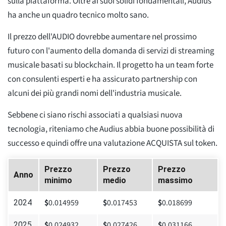
sulla piattaforma. Oltre ai suoi solidi fondamentali, Audius
ha anche un quadro tecnico molto sano.
Il prezzo dell'AUDIO dovrebbe aumentare nel prossimo
futuro con l'aumento della domanda di servizi di streaming
musicale basati su blockchain. Il progetto ha un team forte
con consulenti esperti e ha assicurato partnership con
alcuni dei più grandi nomi dell'industria musicale.
Sebbene ci siano rischi associati a qualsiasi nuova
tecnologia, riteniamo che Audius abbia buone possibilità di
successo e quindi offre una valutazione ACQUISTA sul token.
Prezzo
Prezzo
Prezzo
Anno
minimo
medio
massimo
$
0.014959
$
0.017453
$
0.018699
2024
$
0.024932
$
0.027426
$
0.031166
2025