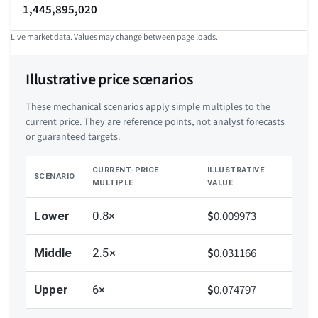
1,445,895,020
Live market data. Values may change between page loads.
Illustrative price scenarios
These mechanical scenarios apply simple multiples to the
current price. They are reference points, not analyst forecasts
or guaranteed targets.
CURRENT-PRICE
ILLUSTRATIVE
SCENARIO
MULTIPLE
VALUE
$
0.009973
Lower
0.8×
$
0.031166
Middle
2.5×
$
0.074797
Upper
6×