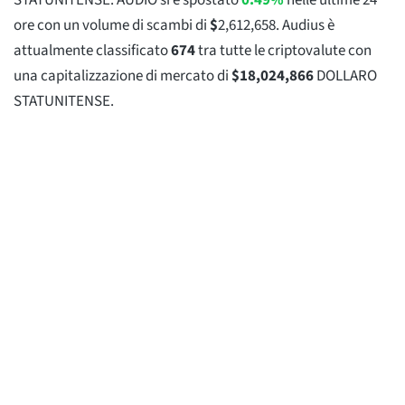
STATUNITENSE. AUDIO si è spostato
0.49%
nelle ultime 24
ore con un volume di scambi di
$
2,612,658
. Audius è
attualmente classificato
674
tra tutte le criptovalute con
una capitalizzazione di mercato di
$
18,024,866
DOLLARO
STATUNITENSE.