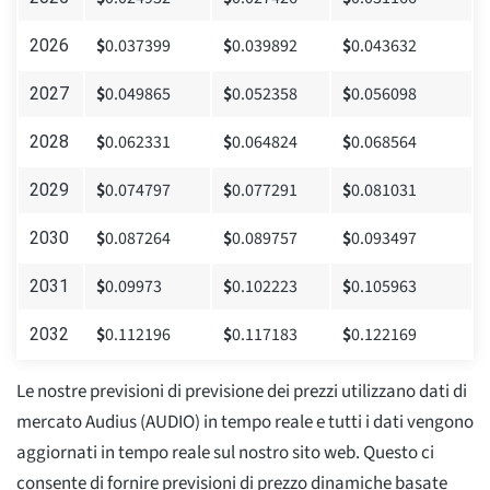
$
0.037399
$
0.039892
$
0.043632
2026
$
0.049865
$
0.052358
$
0.056098
2027
$
0.062331
$
0.064824
$
0.068564
2028
$
0.074797
$
0.077291
$
0.081031
2029
$
0.087264
$
0.089757
$
0.093497
2030
$
0.09973
$
0.102223
$
0.105963
2031
$
0.112196
$
0.117183
$
0.122169
2032
Le nostre previsioni di previsione dei prezzi utilizzano dati di
mercato Audius (AUDIO) in tempo reale e tutti i dati vengono
aggiornati in tempo reale sul nostro sito web. Questo ci
consente di fornire previsioni di prezzo dinamiche basate