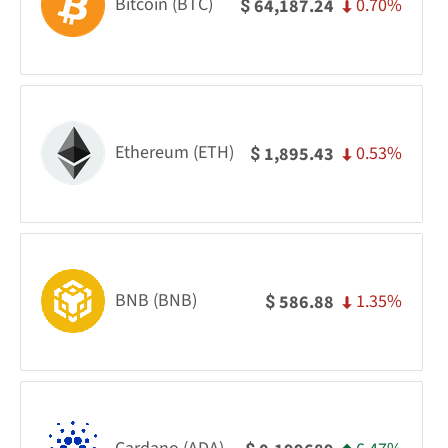
Bitcoin (BTC)
0.70%
64,187.24
$
Ethereum (ETH)
0.53%
1,895.43
$
BNB (BNB)
1.35%
586.88
$