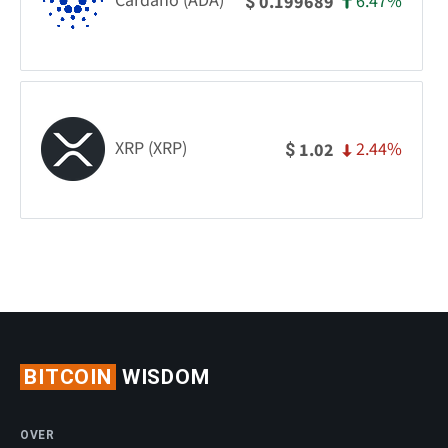
Cardano (ADA)
6.47%
0.199689
$
XRP (XRP)
2.44%
1.02
$
BITCOIN
WISDOM
OVER