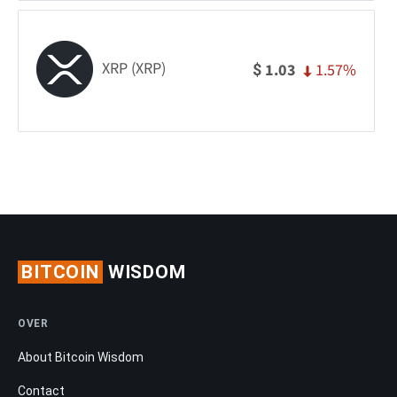
XRP (XRP)
1.57%
1.03
$
BITCOIN
WISDOM
OVER
About Bitcoin Wisdom
Contact