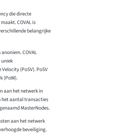
ency die directe
k maakt. COVAL is
erschillende belangrijke
 en anoniem. COVAL
 uniek
 Velocity (PoSV). PoSV
rk (PoW).
n aan het netwerk in
 het aantal transacties
ie genaamd MasterNodes.
nsten aan het netwerk
 verhoogde beveiliging.