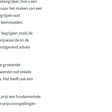
elangrijker, hoe u een
s naar het maken van een
egrijpen wat
t beïnvloeden.
 begrijpen zoals de
prijswaarde en de
winstgevend advies
de groeiende
owereld met enkele
. Het heeft ook een
e prijs een fundamentele
e prijsvoorspellingen