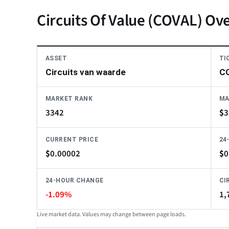
Circuits Of Value (COVAL) Ov
ASSET
TI
Circuits van waarde
C
MARKET RANK
MA
3342
$
3
CURRENT PRICE
24
$
0.00002
$
0
24-HOUR CHANGE
CI
-1.09%
1,
Live market data. Values may change between page loads.