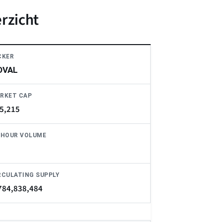
erzicht
CKER
OVAL
RKET CAP
5,215
-HOUR VOLUME
RCULATING SUPPLY
784,838,484