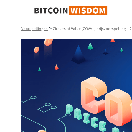
Bitcoin-wijsheid
>
Voorspellingen
Circuits of Value (COVAL) prijsvoorspelling – 