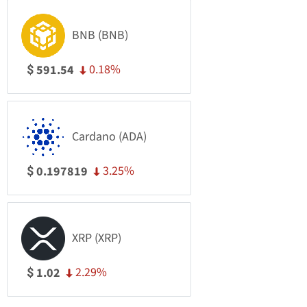
BNB (BNB)
0.18%
591.54
$
Cardano (ADA)
3.25%
0.197819
$
XRP (XRP)
2.29%
1.02
$