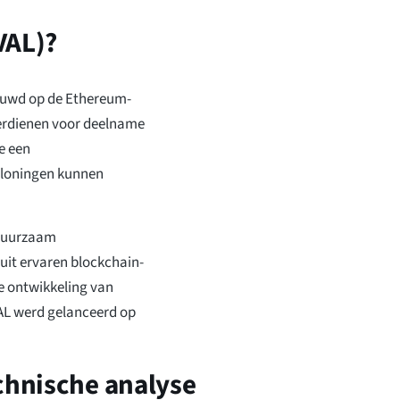
VAL)?
ouwd op de Ethereum-
erdienen voor deelname
e een
loningen kunnen
 duurzaam
uit ervaren blockchain-
de ontwikkeling van
AL werd gelanceerd op
echnische analyse