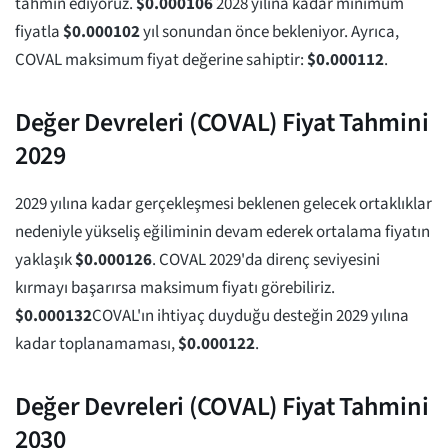
tahmin ediyoruz.
$
0.000106
2028 yılına kadar minimum
fiyatla
$
0.000102
yıl sonundan önce bekleniyor. Ayrıca,
COVAL maksimum fiyat değerine sahiptir:
$
0.000112
.
Değer Devreleri (COVAL) Fiyat Tahmini
2029
2029 yılına kadar gerçekleşmesi beklenen gelecek ortaklıklar
nedeniyle yükseliş eğiliminin devam ederek ortalama fiyatın
yaklaşık
$
0.000126
. COVAL 2029'da direnç seviyesini
kırmayı başarırsa maksimum fiyatı görebiliriz.
$
0.000132
COVAL'ın ihtiyaç duyduğu desteğin 2029 yılına
kadar toplanamaması,
$
0.000122
.
Değer Devreleri (COVAL) Fiyat Tahmini
2030