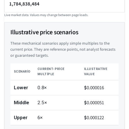
1,784,838,484
Live market data. Values may change between page loads.
Illustrative price scenarios
These mechanical scenarios apply simple multiples to the
current price. They are reference points, not analyst forecasts
or guaranteed targets.
CURRENT-PRICE
ILLUSTRATIVE
SCENARIO
MULTIPLE
VALUE
$
0.000016
Lower
0.8×
$
0.000051
Middle
2.5×
$
0.000122
Upper
6×