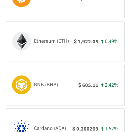
Ethereum (ETH)
0.49%
1,922.05
$
BNB (BNB)
2.42%
605.11
$
Cardano (ADA)
1.52%
0.200269
$