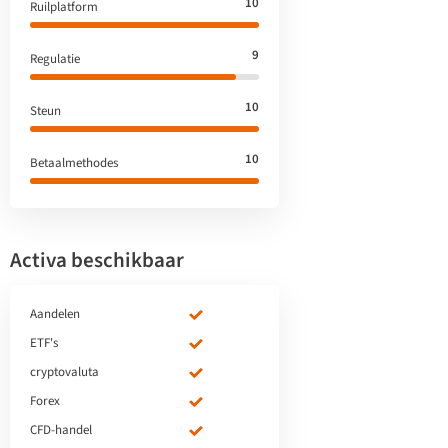
10
Ruilplatform
9
Regulatie
10
Steun
10
Betaalmethodes
Activa beschikbaar
Aandelen
ETF's
cryptovaluta
Forex
CFD-handel