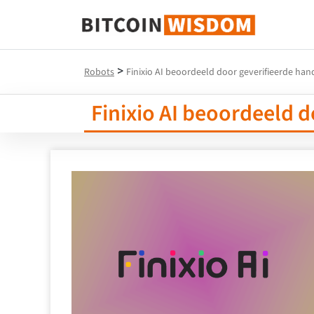
Bitcoin-wijsheid
>
Robots
Finixio AI beoordeeld door geverifieerde hande
Finixio AI beoordeeld d