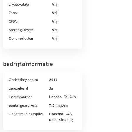
cryptovaluta
Vrij
Forex
Vrij
CFD's
Vrij
Stortingskosten
Vrij
Opnamekosten
Vrij
bedrijfsinformatie
Oprichtingsdatum
2017
gereguleerd
Ja
Hoofdkwartier
Londen, Tel Aviv
aantal gebruikers
7,5 miljoen
Ondersteuningsopties:
Livechat, 24/7
ondersteuning