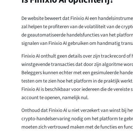
De website beweert dat Finixio AI een handelsinstrumen
zal helpen te profiteren van de volatiliteit van de cr
de geautomatiseerde handelsfuncties van het platfo
signalen van Finixio AI gebruiken om handmatig transa
Finixio AI onthult geen details over zijn trackrecord of
winstgevende transacties dat door zijn algoritme wor
Beleggers kunnen echter met een gesimuleerde hande
testen om te zien hoe het platform in de praktijk wer
Finixio AI is beschikbaar voor iedereen die de vereiste
account te openen, namelijk nul.
Onthoud dat Finixio AI u niet verzekert van winst bij he
crypto-handelservaring nodig om het platform te geb
moeten zich vertrouwd maken met de functies en funct