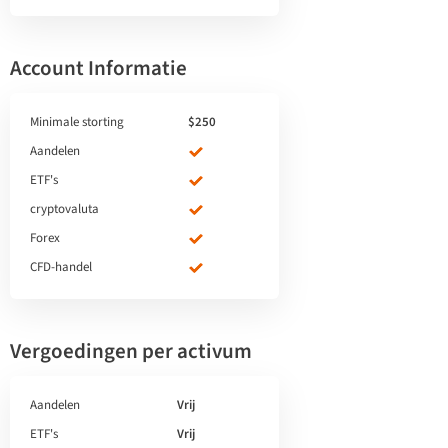
Account Informatie
Minimale storting
$250
Aandelen
ETF's
cryptovaluta
Forex
CFD-handel
Vergoedingen per activum
Aandelen
Vrij
ETF's
Vrij