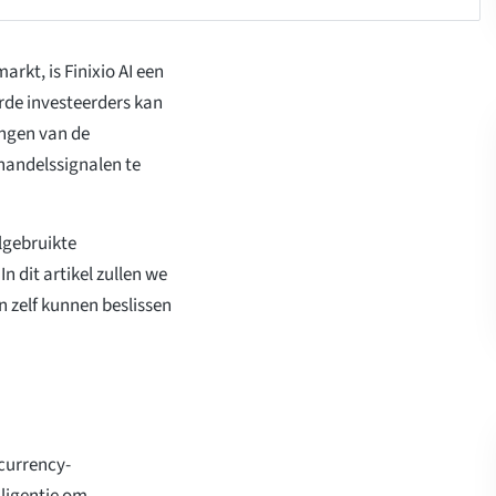
rkt, is Finixio AI een
rde investeerders kan
ingen van de
handelssignalen te
elgebruikte
n dit artikel zullen we
n zelf kunnen beslissen
ocurrency-
ligentie om