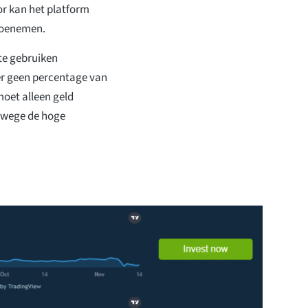
or kan het platform
toenemen.
 te gebruiken
er geen percentage van
moet alleen geld
anwege de hoge