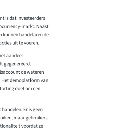
t is dat investeerders
yptocurrency-markt. Naast
rm kunnen handelaren de
cties uit te voeren.
 het aandeel
dt gegenereerd.
lsaccount de wateren
kt. Het demoplatform van
 storting doet om een
t handelen. Er is geen
ruiken, maar gebruikers
ionaliteit voordat ze