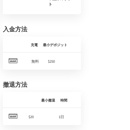
ト
入金方法
充電
最小デポジット
無料
$250
撤退方法
最小撤退
時間
$20
1日