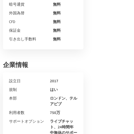
暗号通貨
無料
外国為替
無料
CFD
無料
保証金
無料
引き出し手数料
無料
企業情報
設立日
2017
規制
はい
本部
ロンドン、テル
アビブ
利用者数
750万
サポートオプション
ライブチャッ
ト、24時間年
中無休のサポー