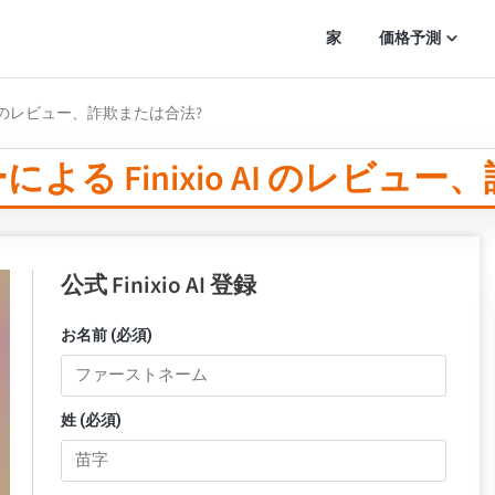
家
価格予測
AI のレビュー、詐欺または合法?
る Finixio AI のレビュ
公式 Finixio AI 登録
お名前 (必須)
姓 (必須)