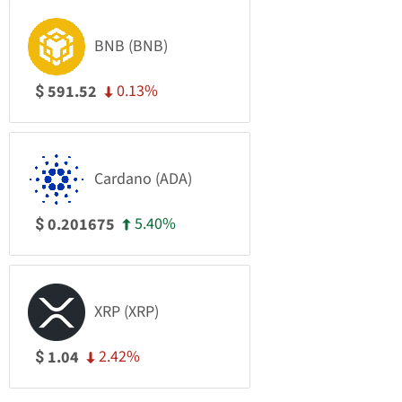
BNB (BNB)
0.13%
591.52
$
Cardano (ADA)
5.40%
0.201675
$
XRP (XRP)
2.42%
1.04
$