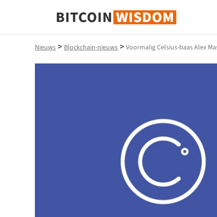
Bitcoin-wijsheid
>
>
Nieuws
Blockchain-nieuws
Voormalig Celsius-baas Alex M