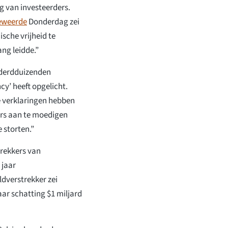
 van investeerders.
eweerde
Donderdag zei
sche vrijheid te
ng leidde.”
nderdduizenden
cy’ heeft opgelicht.
e verklaringen hebben
ers aan te moedigen
 storten.”
trekkers van
 jaar
dverstrekker zei
aar schatting $1 miljard