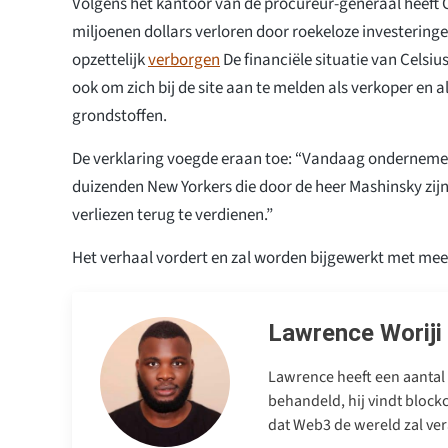
Volgens het kantoor van de procureur-generaal heeft 
miljoenen dollars verloren door roekeloze investering
opzettelijk
verborgen
De financiële situatie van Celsi
ook om zich bij de site aan te melden als verkoper en al
grondstoffen.
De verklaring voegde eraan toe: “Vandaag ondernem
duizenden New Yorkers die door de heer Mashinsky zij
verliezen terug te verdienen.”
Het verhaal vordert en zal worden bijgewerkt met meer
Lawrence Woriji
Lawrence heeft een aantal 
behandeld, hij vindt blockc
dat Web3 de wereld zal ver