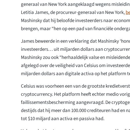
generaal van New York aangeklaagd wegens misleiding
Letitia James, de procureur-generaal van New York,
b
Mashinsky dat hij beloofde investeerders naar economi
brengen, maar “hen op een pad van financiële onderga
James beweerde in een verklaring dat Mashinsky ‘ho
investeerders… uit miljarden dollars aan cryptocurren
Mashinsky zou ook “herhaaldelijk valse en misleidend
afgelegd over de veiligheid van Celsius om investeerd
miljarden dollars aan digitale activa op het platform te
Celsius was voorheen een van de grootste kredietvers
cryptocurrency. Het platform heeft echter medio vorig
faillissementsbescherming aangevraagd. De cryptogel
destijds dat hij meer dan 100.000 crediteuren had en n
tot $10 miljard aan activa en passiva had.