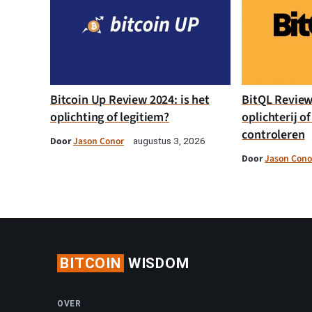
Bitcoin Up Review 2024: is het
BitQL Review 
oplichting of legitiem?
oplichterij of
controleren
Door
Jason Conor
augustus 3, 2026
Door
Jason Cono
BITCOIN
WISDOM
OVER