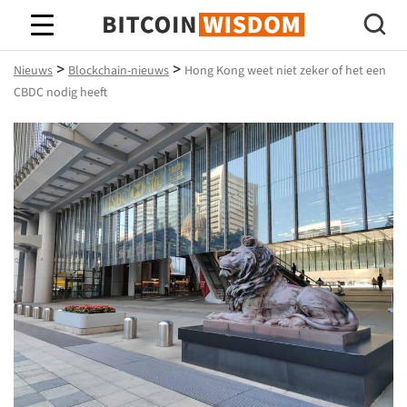
Bitcoin-wijsheid
>
>
Nieuws
Blockchain-nieuws
Hong Kong weet niet zeker of het een
CBDC nodig heeft