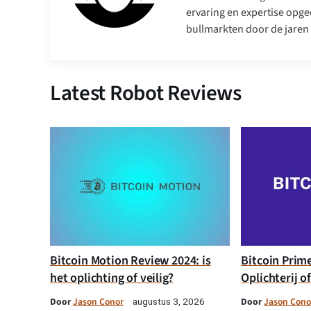
ervaring en expertise opge
bullmarkten door de jaren
Latest Robot Reviews
Bitcoin Motion Review 2024: is
Bitcoin Prim
het oplichting of veilig?
Oplichterij o
Door
Jason Conor
Door
Jason Cono
augustus 3, 2026