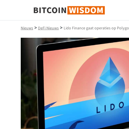
Bitcoin-wijsheid
>
>
Nieuws
DeFi Nieuws
Lido Finance gaat operaties op Polygo