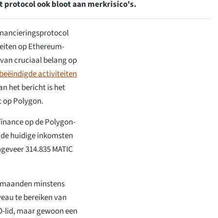
 protocol ook bloot aan merkrisico's.
inancieringsprotocol
teiten op Ethereum-
 van cruciaal belang op
beëindigde activiteiten
n het bericht is het
t op Polygon.
Finance op de Polygon-
l de huidige inkomsten
ongeveer 314.835 MATIC
lf maanden minstens
veau te bereiken van
DAO-lid, maar gewoon een