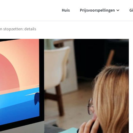
Huis
Prijsvoorspellingen
G
n stopzetten: details