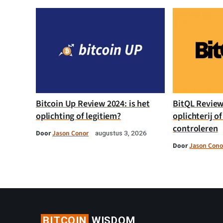
Bitcoin Up Review 2024: is het
BitQL Review 
oplichting of legitiem?
oplichterij of
controleren
Door
Jason Conor
augustus 3, 2026
Door
Jason Cono
BITCOIN
WISDOM