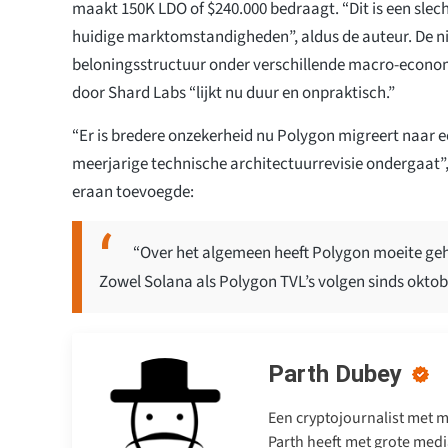
maakt 150K LDO of $240.000 bedraagt. “Dit is een slech
huidige marktomstandigheden”, aldus de auteur. De 
beloningsstructuur onder verschillende macro-econ
door Shard Labs “lijkt nu duur en onpraktisch.”
“Er is bredere onzekerheid nu Polygon migreert naar 
meerjarige technische architectuurrevisie ondergaat”, z
eraan toevoegde:
“Over het algemeen heeft Polygon moeite geha
Zowel Solana als Polygon TVL’s volgen sinds oktob
Parth Dubey
Een cryptojournalist met me
Parth heeft met grote medi