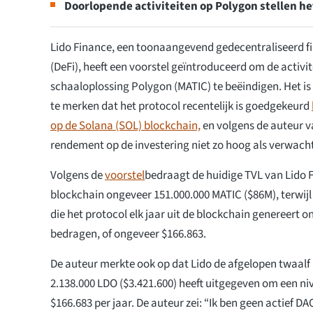
Doorlopende activiteiten op Polygon stellen het
Lido Finance, een toonaangevend gedecentraliseerd f
(DeFi), heeft een voorstel geïntroduceerd om de activi
schaaloplossing Polygon (MATIC) te beëindigen. Het is
te merken dat het protocol recentelijk is goedgekeurd
op de Solana (SOL) blockchain,
en volgens de auteur va
rendement op de investering niet zo hoog als verwach
Volgens de
voorstel
bedraagt de huidige TVL van Lido 
blockchain ongeveer 151.000.000 MATIC ($86M), terwij
die het protocol elk jaar uit de blockchain genereert 
bedragen, of ongeveer $166.863.
De auteur merkte ook op dat Lido de afgelopen twaa
2.138.000 LDO ($3.421.600) heeft uitgegeven om een ni
$166.683 per jaar. De auteur zei: “Ik ben geen actief 