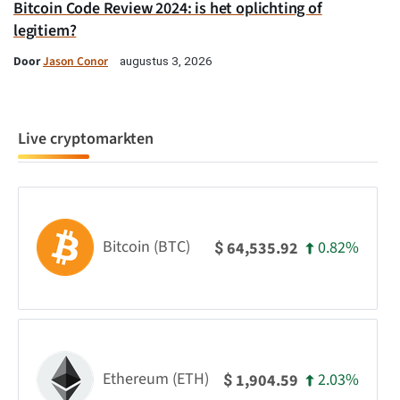
Bitcoin Code Review 2024: is het oplichting of
legitiem?
Door
Jason Conor
augustus 3, 2026
Live cryptomarkten
Bitcoin (BTC)
0.82%
64,535.92
$
Ethereum (ETH)
2.03%
1,904.59
$