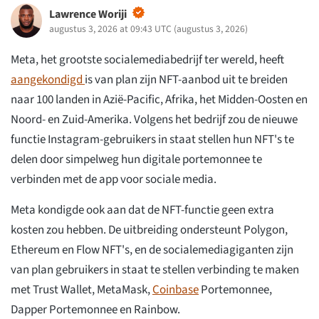
Lawrence Woriji
augustus 3, 2026 at 09:43 UTC
(
augustus 3, 2026
)
Meta, het grootste socialemediabedrijf ter wereld, heeft
aangekondigd
is van plan zijn NFT-aanbod uit te breiden
naar 100 landen in Azië-Pacific, Afrika, het Midden-Oosten en
Noord- en Zuid-Amerika. Volgens het bedrijf zou de nieuwe
functie Instagram-gebruikers in staat stellen hun NFT's te
delen door simpelweg hun digitale portemonnee te
verbinden met de app voor sociale media.
Meta kondigde ook aan dat de NFT-functie geen extra
kosten zou hebben. De uitbreiding ondersteunt Polygon,
Ethereum en Flow NFT's, en de socialemediagiganten zijn
van plan gebruikers in staat te stellen verbinding te maken
met Trust Wallet, MetaMask,
Coinbase
Portemonnee,
Dapper Portemonnee en Rainbow.