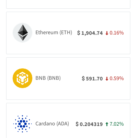
Ethereum (ETH)
0.16%
1,904.74
$
BNB (BNB)
0.59%
591.70
$
Cardano (ADA)
7.02%
0.204319
$