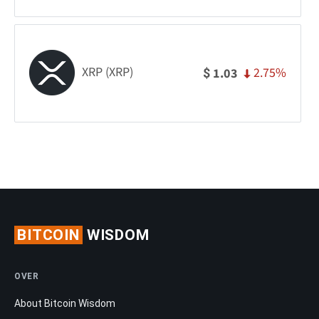
XRP (XRP)
2.75%
1.03
$
BITCOIN
WISDOM
OVER
About Bitcoin Wisdom