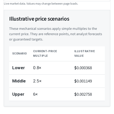
Live market data. Values may change between page loads.
Illustrative price scenarios
These mechanical scenarios apply simple multiples to the
current price. They are reference points, not analyst forecasts
or guaranteed targets.
CURRENT-PRICE
ILLUSTRATIVE
SCENARIO
MULTIPLE
VALUE
$
0.000368
Lower
0.8×
$
0.001149
Middle
2.5×
$
0.002758
Upper
6×