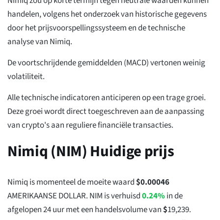
Nimiq zou op korte termijn tegen neutrale waarden kunnen
handelen, volgens het onderzoek van historische gegevens
door het prijsvoorspellingssysteem en de technische
analyse van Nimiq.
De voortschrijdende gemiddelden (MACD) vertonen weinig
volatiliteit.
Alle technische indicatoren anticiperen op een trage groei.
Deze groei wordt direct toegeschreven aan de aanpassing
van crypto's aan reguliere financiële transacties.
Nimiq (NIM) Huidige prijs
Nimiq is momenteel de moeite waard
$
0.00046
AMERIKAANSE DOLLAR. NIM is verhuisd
0.24%
in de
afgelopen 24 uur met een handelsvolume van
$
19,239
.