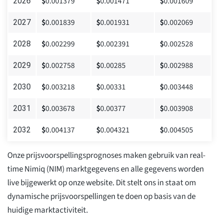
$
0.001379
$
0.001471
$
0.001609
2026
$
0.001839
$
0.001931
$
0.002069
2027
$
0.002299
$
0.002391
$
0.002528
2028
$
0.002758
$
0.00285
$
0.002988
2029
$
0.003218
$
0.00331
$
0.003448
2030
$
0.003678
$
0.00377
$
0.003908
2031
$
0.004137
$
0.004321
$
0.004505
2032
Onze prijsvoorspellingsprognoses maken gebruik van real-
time Nimiq (NIM) marktgegevens en alle gegevens worden
live bijgewerkt op onze website. Dit stelt ons in staat om
dynamische prijsvoorspellingen te doen op basis van de
huidige marktactiviteit.