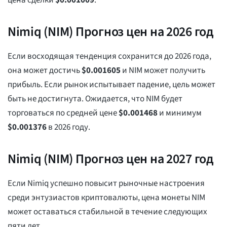
цена сделки
$
0.001009
.
Nimiq (NIM) Прогноз цен на 2026 год
Если восходящая тенденция сохранится до 2026 года,
она может достичь
$
0.001605
и NIM может получить
прибыль. Если рынок испытывает падение, цель может
быть не достигнута. Ожидается, что NIM будет
торговаться по средней цене
$
0.001468
и минимум
$
0.001376
в 2026 году.
Nimiq (NIM) Прогноз цен на 2027 год
Если Nimiq успешно повысит рыночные настроения
среди энтузиастов криптовалюты, цена монеты NIM
может оставаться стабильной в течение следующих
пяти лет.