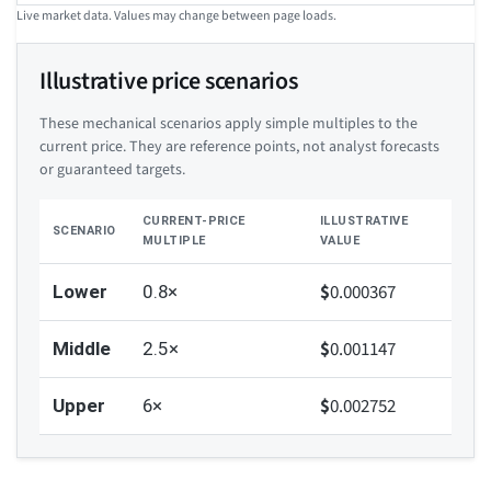
Live market data. Values may change between page loads.
Illustrative price scenarios
These mechanical scenarios apply simple multiples to the
current price. They are reference points, not analyst forecasts
or guaranteed targets.
CURRENT-PRICE
ILLUSTRATIVE
SCENARIO
MULTIPLE
VALUE
$
0.000367
Lower
0.8×
$
0.001147
Middle
2.5×
$
0.002752
Upper
6×