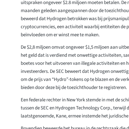
uitspraken ongeveer $2.8 miljoen moeten betalen. De
maanden geleden aangespannen door de toezichthoud
beweerd dat Hydrogen betrokken was bij prijsmanipul
cryptocurrencies, een activiteit waarbij entiteiten de p
beïnvloeden om er winst mee te maken.
De $2,8 miljoen omvat ongeveer $1,5 miljoen aan uitbe
het geld dat is verdiend met onwettige activiteiten, 
boetes voor het uitvoeren van illegale activiteiten en
investeerders. De SEC beweert dat Hydrogen onwettig
om de prijs van “Hydro”-tokens op te blazen en de ver
bieden door deze bij de toezichthouder te registreren.
Een federale rechter in New York stemde in met de schi
tussen de SEC en Hydrogen Technology Corp., terwijl 
laatstgenoemde, Kane, ermee instemde het juridische 
Bovendien beweerde het bureau in de rechtszaak die 