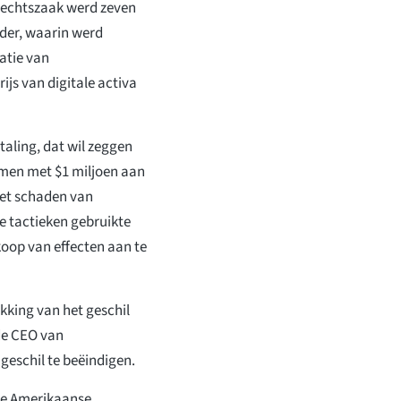
 rechtszaak werd zeven
er, waarin werd
atie van
rijs van digitale activa
taling, dat wil zeggen
samen met $1 miljoen aan
 het schaden van
e tactieken gebruikte
koop van effecten aan te
kking van het geschil
de CEO van
geschil te beëindigen.
de Amerikaanse