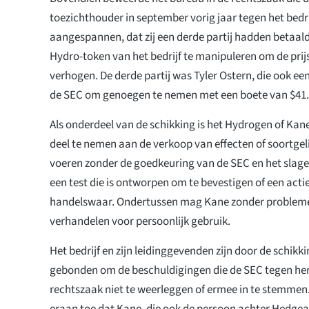
toezichthouder in september vorig jaar tegen het bedri
aangespannen, dat zij een derde partij hadden betaald
Hydro-token van het bedrijf te manipuleren om de prij
verhogen. De derde partij was Tyler Ostern, die ook e
de SEC om genoegen te nemen met een boete van $41
Als onderdeel van de schikking is het Hydrogen of Ka
deel te nemen aan de verkoop van effecten of soortgelij
voeren zonder de goedkeuring van de SEC en het slage
een test die is ontworpen om te bevestigen of een actief
handelswaar. Ondertussen mag Kane zonder probleme
verhandelen voor persoonlijk gebruik.
Het bedrijf en zijn leidinggevenden zijn door de schi
gebonden om de beschuldigingen die de SEC tegen hen
rechtszaak niet te weerleggen of ermee in te stemmen
eraan toe dat Kane, die ook de persoon achter Hedgeabl