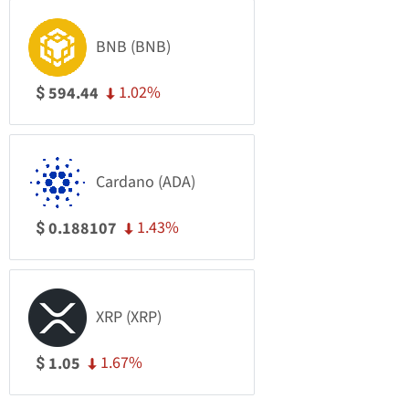
BNB (BNB)
1.02%
594.44
$
Cardano (ADA)
1.43%
0.188107
$
XRP (XRP)
1.67%
1.05
$