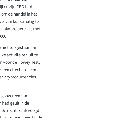
jf en zijn CEO had
 om de handel in het
s ervan kunstmatig te
en akkoord bereikte met
.000.
ne niet toegestaan om
ke activiteiten uit te
n voor de Howey Test,
 een effect is of een
n cryptocurrencies
kkingsovereenkomst
 had geuit in de
. De rechtszaak voegde
e Inc. was – een bij de