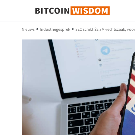
Bitcoin-wijsheid
>
>
Nieuws
Industriegesprek
SEC schikt $2.8M-rechtszaak, voo