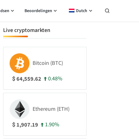
idsen
Beoordelingen
Dutch
Live cryptomarkten
Bitcoin (BTC)
0.48%
64,559.62
$
Ethereum (ETH)
1.90%
1,907.19
$