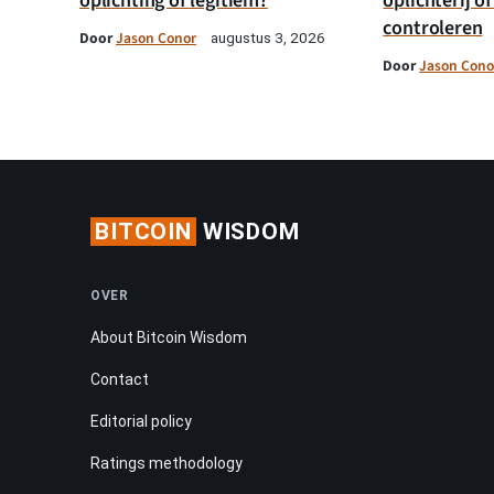
oplichting of legitiem?
oplichterij of
controleren
Door
Jason Conor
augustus 3, 2026
Door
Jason Cono
BITCOIN
WISDOM
OVER
About Bitcoin Wisdom
Contact
Editorial policy
Ratings methodology