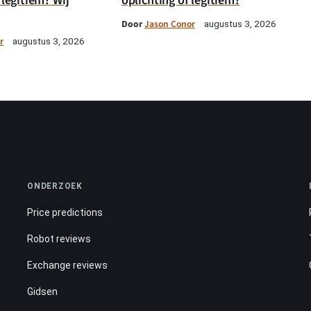
 legitiem? Wij
oplichting of legitiem?
Door
Jason Conor
augustus 3, 2026
r
augustus 3, 2026
ONDERZOEK
Price predictions
Robot reviews
Exchange reviews
Gidsen