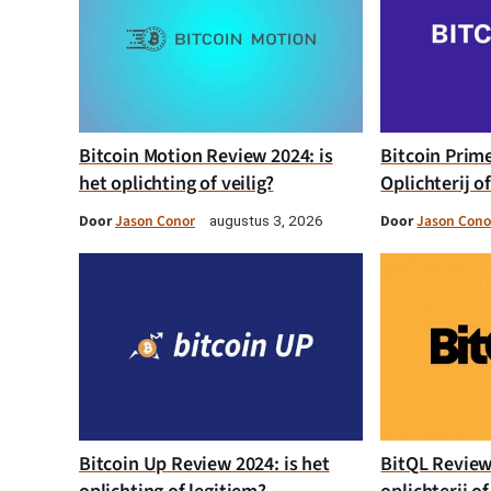
Bitcoin Motion Review 2024: is
Bitcoin Prim
het oplichting of veilig?
Oplichterij o
Door
Jason Conor
Door
Jason Cono
augustus 3, 2026
Bitcoin Up Review 2024: is het
BitQL Review 