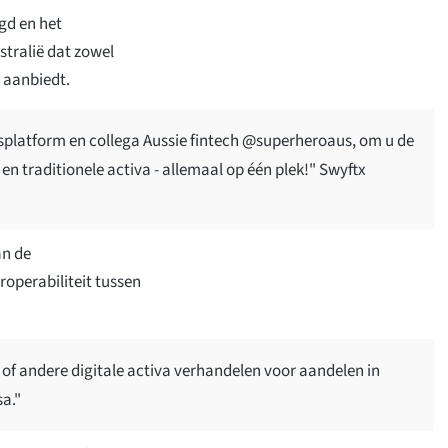
gd en het
stralië dat zowel
n aanbiedt.
latform en collega Aussie fintech @superheroaus, om u de
 en traditionele activa - allemaal op één plek!" Swyftx
an de
roperabiliteit tussen
n of andere digitale activa verhandelen voor aandelen in
sa."