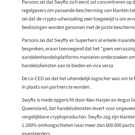
Parsons zei dat Swyftx zich eerst zal concentreren o
regelgevers om passende bescherming van klanten tot 
zei dat de crypto-uitwisseling zeer toegewijd is om ervo
beslissingen worden genomen met de juiste beschermi
Parsons zei dat Swyftx en Superhero al enkele maande
bespreken, eraan toevoegend dat het "geen verrassing
aandelenhandelsplatforms manieren onderzoeken om
handelsdiensten aan te bieden en vice versa
De co-CEO zei dat het uiteindelijk logischer was om t
in plaats van partners te worden.
Swyftx is mede opgericht door Alex Harper en Angus G
Queensland, dat handelsdiensten levert voor ongeveer 
vergelijkbare cryptoproducten. Swyftx zag zijn klant
1.200% omhoogschieten naar meer dan 600.000 particul
investeerders.