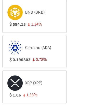
BNB (BNB)
1.34%
594.15
$
Cardano (ADA)
0.78%
0.190803
$
XRP (XRP)
1.33%
1.06
$