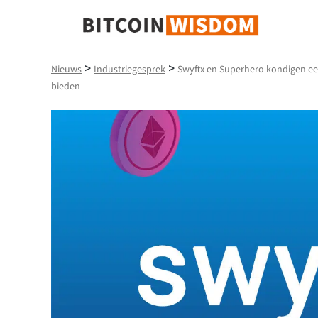
Bitcoin-wijsheid
>
>
Nieuws
Industriegesprek
Swyftx en Superhero kondigen een
bieden