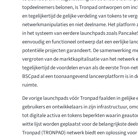
topdeelnemers belonen, is Tronpad ontworpen om incl
en tegelijkertijd de gelijke verdeling van tokens te ve
netwerkmanipulaties en niet deelname. Het platform z
in het systeem van eerdere launchpads zoals Pancak
eenvoudig en functioneel ontwerp dat een eerlijke lanc
potentiële projecten garandeert. De samenwerking me
vergroten van de marktkapitalisatie van het netwerk 
tegelijkertijd de voordelen ervan als de eerste Tron-n
BSCpad al een toonaangevend lanceerplatform is in d
ruimte.
De vorige launchpads vóór Tronpad faalden in gelijk
gebruikers en ontwikkelaars in zijn infrastructuur, omd
tot digitale activa en tokens beperkten waarin geaut
witte lijst worden geplaatst voor de belangrijkste dee
Tronpad (TRONPAD) netwerk biedt een oplossing voor 