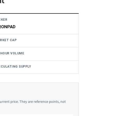
ht
CKER
RONPAD
RKET CAP
-HOUR VOLUME
RCULATING SUPPLY
rrent price. They are reference points, not