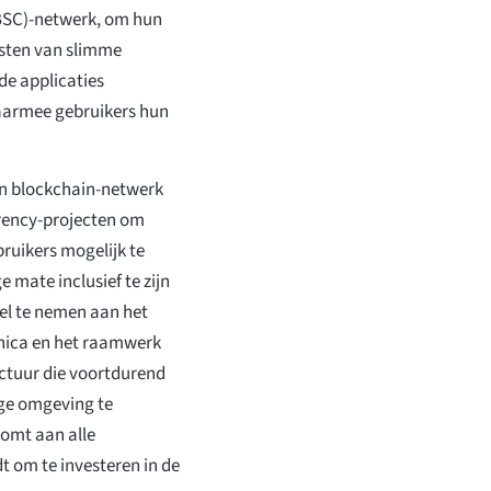
(BSC)-netwerk, om hun
osten van slimme
de applicaties
aarmee gebruikers hun
n blockchain-netwerk
rency-projecten om
ruikers mogelijk te
 mate inclusief te zijn
eel te nemen aan het
nica en het raamwerk
uctuur die voortdurend
ge omgeving te
komt aan alle
t om te investeren in de