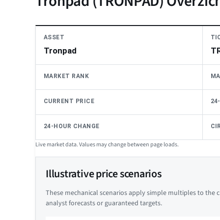
Tronpad (TRONPAD) Overzic
ASSET
TI
Tronpad
T
MARKET RANK
MA
CURRENT PRICE
24
24-HOUR CHANGE
CI
Live market data. Values may change between page loads.
Illustrative price scenarios
These mechanical scenarios apply simple multiples to the cu
analyst forecasts or guaranteed targets.