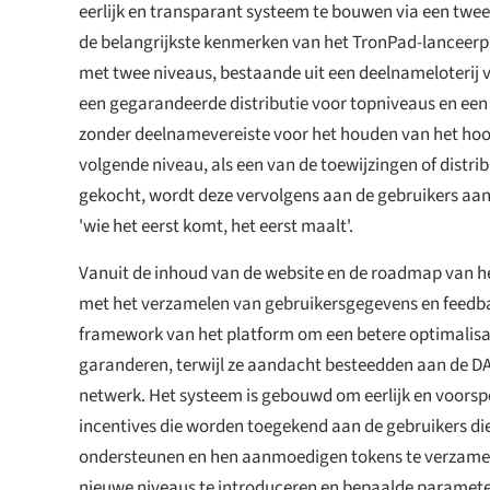
eerlijk en transparant systeem te bouwen via een twe
de belangrijkste kenmerken van het TronPad-lanceerp
met twee niveaus, bestaande uit een deelnameloterij
een gegarandeerde distributie voor topniveaus en een
zonder deelnamevereiste voor het houden van het hoo
volgende niveau, als een van de toewijzingen of distrib
gekocht, wordt deze vervolgens aan de gebruikers aa
'wie het eerst komt, het eerst maalt'.
Vanuit de inhoud van de website en de roadmap van h
met het verzamelen van gebruikersgegevens en feedba
framework van het platform om een betere optimalisa
garanderen, terwijl ze aandacht besteedden aan de DA
netwerk. Het systeem is gebouwd om eerlijk en voorspe
incentives die worden toegekend aan de gebruikers di
ondersteunen en hen aanmoedigen tokens te verzamel
nieuwe niveaus te introduceren en bepaalde parameter