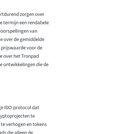
ortdurend zorgen over
ge termijn een rendabele
voorspellingen van
e over de gemiddelde
 prijswaarde voor de
ie over het Tronpad
 ontwikkelingen die de
ge IDO-protocol dat
ryptoprojecten te
t te verhogen en tokens
ads die alleen de