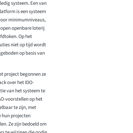
eledig systeem. Een van
latform is een systeem
 voor minimumniveaus,
 open openbare loterij
fdtoken. Op het
uties niet op tijd wordt
ngeboden op basis van
et project begonnen ze
ck over het IDO-
tie van het systeem te
O-voorstellen op het
lbaar te zijn, met
e hun projecten
en. Ze zijn bedoeld om
s te wijzigen die nodig