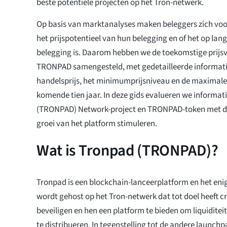
beste potentiële projecten op het Tron-netwerk.
Op basis van marktanalyses maken beleggers zich vo
het prijspotentieel van hun belegging en of het op lan
belegging is. Daarom hebben we de toekomstige prijs
TRONPAD samengesteld, met gedetailleerde informati
handelsprijs, het minimumprijsniveau en de maximale
komende tien jaar. In deze gids evalueren we informat
(TRONPAD) Network-project en TRONPAD-token met de
groei van het platform stimuleren.
Wat is Tronpad (TRONPAD)?
Tronpad is een blockchain-lanceerplatform en het eni
wordt gehost op het Tron-netwerk dat tot doel heeft c
beveiligen en hen een platform te bieden om liquiditei
te distribueren. In tegenstelling tot de andere launchp