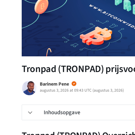
Tronpad (TRONPAD) prijsvoor
Barinem Pene
augustus 3, 2026 at 09:43 UTC
(
augustus 3, 2026
)
Inhoudsopgave