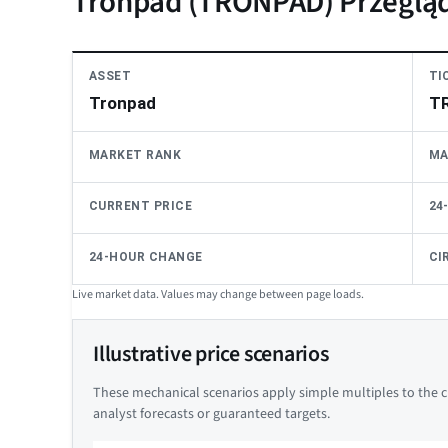
Tronpad (TRONPAD) Przeglą
ASSET
TI
Tronpad
T
MARKET RANK
MA
CURRENT PRICE
24
24-HOUR CHANGE
CI
Live market data. Values may change between page loads.
Illustrative price scenarios
These mechanical scenarios apply simple multiples to the cu
analyst forecasts or guaranteed targets.