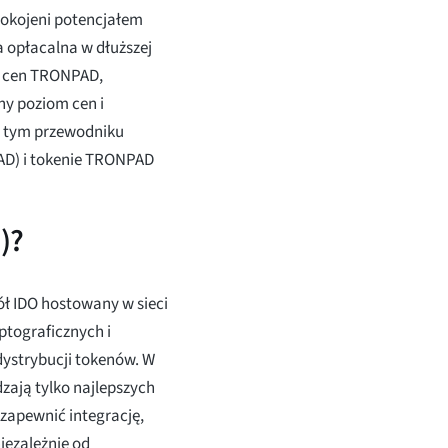
pokojeni potencjałem
a opłacalna w dłuższej
h cen TRONPAD,
ny poziom cen i
W tym przewodniku
AD) i tokenie TRONPAD
)?
ół IDO hostowany w sieci
ptograficznych i
dystrybucji tokenów. W
zają tylko najlepszych
zapewnić integrację,
iezależnie od