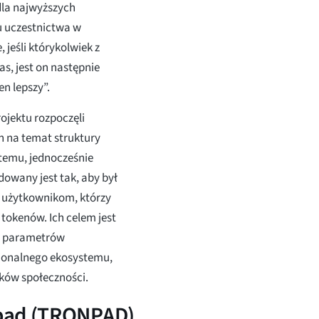
la najwyższych
u uczestnictwa w
jeśli którykolwiek z
as, jest on następnie
n lepszy”.
ojektu rozpoczęli
h na temat struktury
stemu, jednocześnie
dowany jest tak, aby był
 użytkownikom, którzy
 tokenów. Ich celem jest
h parametrów
cjonalnego ekosystemu,
ików społeczności.
npad (TRONPAD)