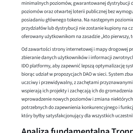
minimalnych poziomów, gwarantowanej dystrybucji d
poziomów oraz otwartej loterii publicznej bez wymog
posiadaniu głównego tokena. Na następnym poziomie, 
przydziałów lub dystrybucji nie zostanie kupiony na cz
oferowany użytkownikom na zasadzie „kto pierwszy, te
Od zawartości strony internetowej i mapy drogowej pr
zbieranie danych użytkowników i informacji zwrotnyc
IDO platformy, aby zapewnić lepszą optymalizację sy
biorąc udział w propozycjach DAO w sieci. System zbu
uczciwy i przewidywalny, z zachętami przyznawanymi
wspierają ich projekty i zachęcają ich do gromadzenia
wprowadzenie nowych poziomów i zmiana niektóryc
potrzebnych do zapewnienia konkurencyjnego i funk
który byłby satysfakcjonujący dla wszystkich uczestn
Analiza fundamentalna Tro