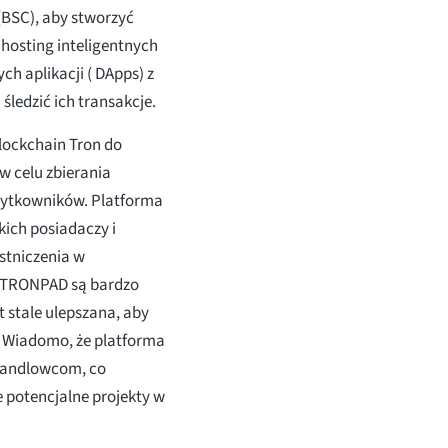
 (BSC), aby stworzyć
hosting inteligentnych
h aplikacji ( DApps) z
ledzić ich transakcje.
lockchain Tron do
w celu zbierania
użytkowników. Platforma
kich posiadaczy i
tniczenia w
ra TRONPAD są bardzo
st stale ulepszana, aby
 Wiadomo, że platforma
 handlowcom, co
 potencjalne projekty w