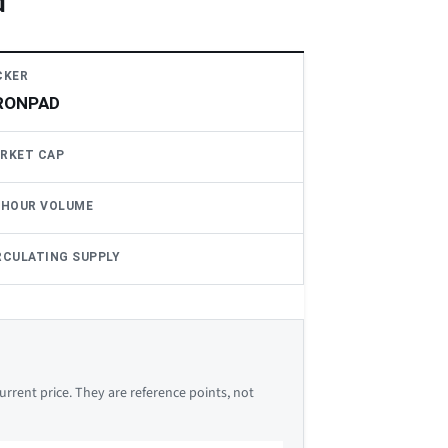
d
CKER
RONPAD
RKET CAP
-HOUR VOLUME
RCULATING SUPPLY
rrent price. They are reference points, not