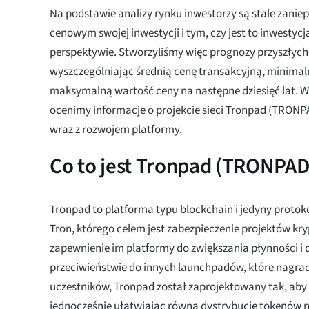
Na podstawie analizy rynku inwestorzy są stale zanie
cenowym swojej inwestycji i tym, czy jest to inwestycj
perspektywie. Stworzyliśmy więc prognozy przyszłyc
wyszczególniając średnią cenę transakcyjną, minimal
maksymalną wartość ceny na następne dziesięć lat. 
ocenimy informacje o projekcie sieci Tronpad (TRONP
wraz z rozwojem platformy.
Co to jest Tronpad (TRONPAD
Tronpad to platforma typu blockchain i jedyny protok
Tron, którego celem jest zabezpieczenie projektów kry
zapewnienie im platformy do zwiększania płynności i 
przeciwieństwie do innych launchpadów, które nagrad
uczestników, Tronpad został zaprojektowany tak, aby 
jednocześnie ułatwiając równą dystrybucję tokenów n