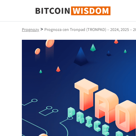
Mądrość Bitcoina
>
Prognozy
Prognoza cen Tronpad (TRONPAD) – 2024, 2025 – 2