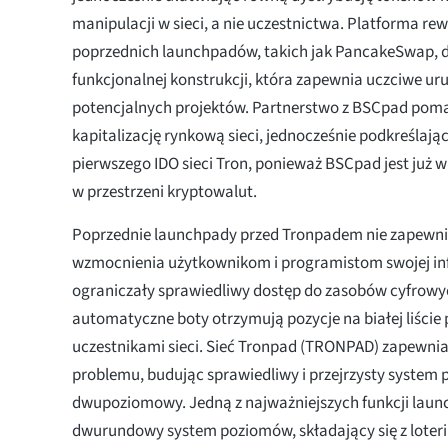
manipulacji w sieci, a nie uczestnictwa. Platforma re
poprzednich launchpadów, takich jak PancakeSwap, dzi
funkcjonalnej konstrukcji, która zapewnia uczciwe u
potencjalnych projektów. Partnerstwo z BSCpad pom
kapitalizację rynkową sieci, jednocześnie podkreślając 
pierwszego IDO sieci Tron, ponieważ BSCpad jest ju
w przestrzeni kryptowalut.
Poprzednie launchpady przed Tronpadem nie zapewn
wzmocnienia użytkownikom i programistom swojej inf
ograniczały sprawiedliwy dostęp do zasobów cyfrowyc
automatyczne boty otrzymują pozycje na białej liście
uczestnikami sieci. Sieć Tronpad (TRONPAD) zapewnia
problemu, budując sprawiedliwy i przejrzysty system 
dwupoziomowy. Jedną z najważniejszych funkcji laun
dwurundowy system poziomów, składający się z loteri