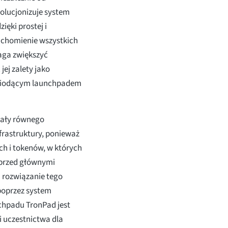
wolucjonizuje system
ęki prostej i
ruchomienie wszystkich
aga zwiększyć
jej zalety jako
ż wiodącym launchpadem
iały równego
rastruktury, ponieważ
h i tokenów, w których
 przed głównymi
 rozwiązanie tego
poprzez system
chpadu TronPad jest
i uczestnictwa dla