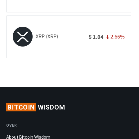
XRP (XRP)
2.66%
1.04
$
BITCOIN
WISDOM
OVER
About Bitcoin Wisdom