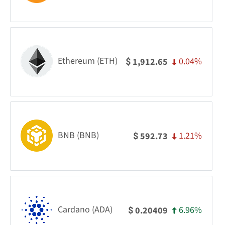
Ethereum (ETH)
0.04%
1,912.65
$
BNB (BNB)
1.21%
592.73
$
Cardano (ADA)
6.96%
0.20409
$