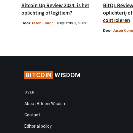
Bitcoin Up Review 2024: is het
BitQL Review 
oplichting of legitiem?
oplichterij of
controleren
Door
Jason Conor
augustus 3, 2026
Door
Jason Cono
BITCOIN
WISDOM
OVER
About Bitcoin Wisdom
Contact
Editorial policy