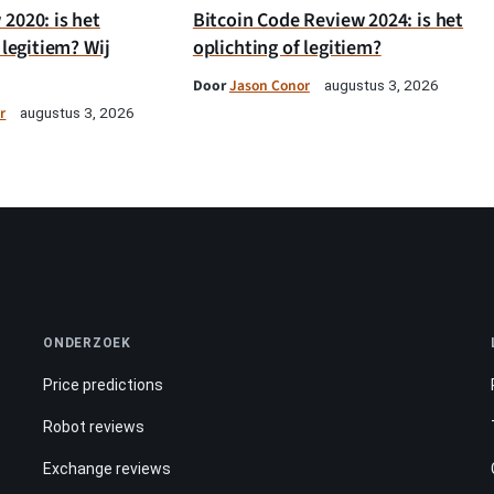
2020: is het
Bitcoin Code Review 2024: is het
 legitiem? Wij
oplichting of legitiem?
Door
Jason Conor
augustus 3, 2026
r
augustus 3, 2026
ONDERZOEK
Price predictions
Robot reviews
Exchange reviews