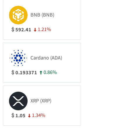
BNB (BNB)
1.21%
592.41
$
Cardano (ADA)
0.86%
0.193371
$
XRP (XRP)
1.34%
1.05
$