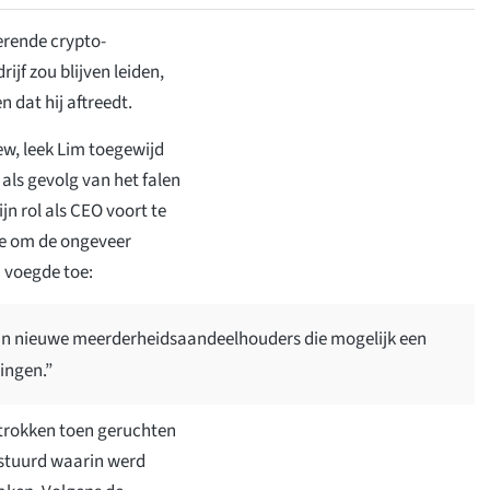
erende crypto-
ijf zou blijven leiden,
 dat hij aftreedt.
ew, leek Lim toegewijd
 als gevolg van het falen
jn rol als CEO voort te
ie om de ongeveer
m voegde toe:
van nieuwe meerderheidsaandeelhouders die mogelijk een
ingen.”
etrokken toen geruchten
stuurd waarin werd