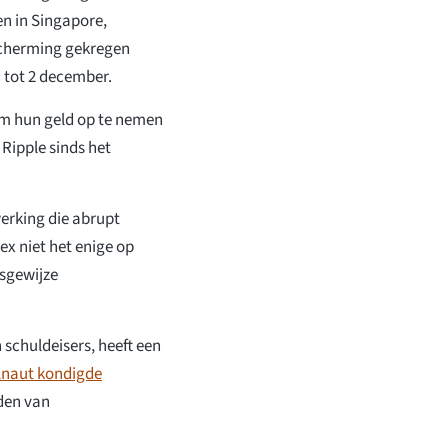
n in Singapore,
scherming gekregen
 tot 2 december.
om hun geld op te nemen
Ripple sinds het
rking die abrupt
x niet het enige op
psgewijze
 schuldeisers, heeft een
naut kondigde
den van