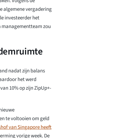
aken. Volgens de
one algemene vergadering
e investeerder het
zijn managementteam zou
ademruimte
nd nadat zijn balans
waardoor het werd
van 10% op zijn ZipUp+-
 nieuwe
en te voltooien om geld
hof van Singapore heeft
erming vorige week. De