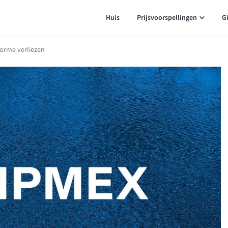
Huis
Prijsvoorspellingen
G
norme verliezen