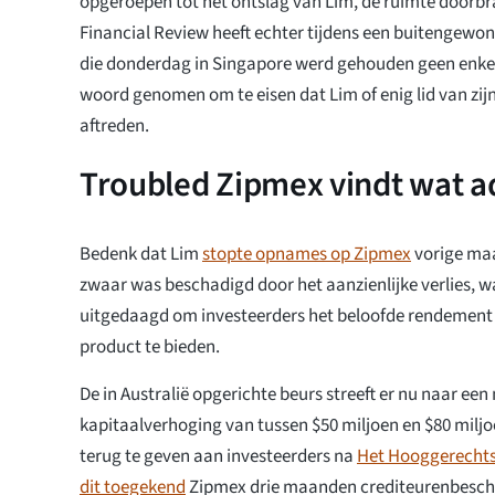
opgeroepen tot het ontslag van Lim, de ruimte doorbr
Financial Review heeft echter tijdens een buitengew
die donderdag in Singapore werd gehouden geen enkel
woord genomen om te eisen dat Lim of enig lid van 
aftreden.
Troubled Zipmex vindt wat 
Bedenk dat Lim
stopte opnames op Zipmex
vorige maa
zwaar was beschadigd door het aanzienlijke verlies, 
uitgedaagd om investeerders het beloofde rendement 
product te bieden.
De in Australië opgerichte beurs streeft er nu naar een
kapitaalverhoging van tussen $50 miljoen en $80 miljo
terug te geven aan investeerders na
Het Hooggerechts
dit toegekend
Zipmex drie maanden crediteurenbesch