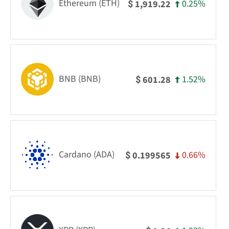
Ethereum (ETH)
0.25%
1,919.22
$
BNB (BNB)
1.52%
601.28
$
Cardano (ADA)
0.66%
0.199565
$