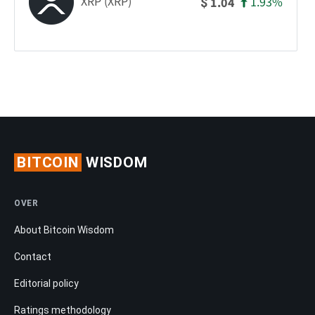
XRP (XRP)
1.93%
1.04
$
BITCOIN
WISDOM
OVER
About Bitcoin Wisdom
Contact
Editorial policy
Ratings methodology