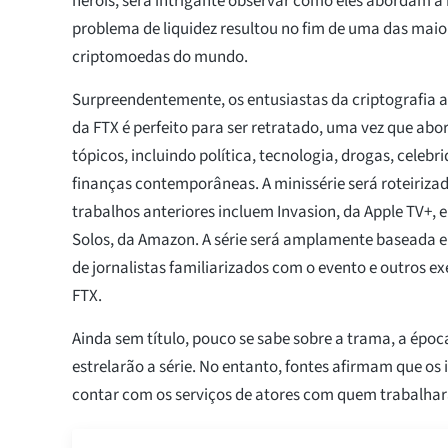
heróis, será intrigante observar como eles abordam a
problema de liquidez resultou no fim de uma das mai
criptomoedas do mundo.
Surpreendentemente, os entusiastas da criptografia 
da FTX é perfeito para ser retratado, uma vez que a
tópicos, incluindo política, tecnologia, drogas, celebr
finanças contemporâneas. A minissérie será roteirizad
trabalhos anteriores incluem Invasion, da Apple TV+, e
Solos, da Amazon. A série será amplamente baseada e
de jornalistas familiarizados com o evento e outros e
FTX.
Ainda sem título, pouco se sabe sobre a trama, a épo
estrelarão a série. No entanto, fontes afirmam que o
contar com os serviços de atores com quem trabalha