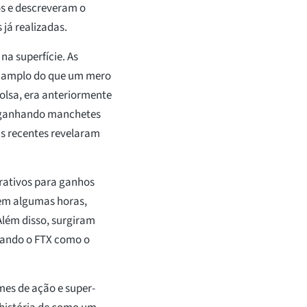
os e descreveram o
já realizadas.
na superfície. As
s amplo do que um mero
olsa, era anteriormente
e ganhando manchetes
as recentes revelaram
rativos para ganhos
 em algumas horas,
lém disso, surgiram
cando o FTX como o
mes de ação e super-