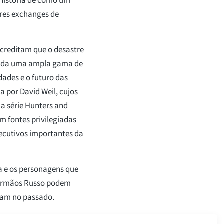
 história de como um
ores exchanges de
acreditam que o desastre
borda uma ampla gama de
idades e o futuro das
a por David Weil, cujos
 a série Hunters and
m fontes privilegiadas
xecutivos importantes da
ca e os personagens que
s irmãos Russo podem
ram no passado.