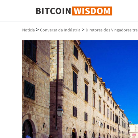
Sabedoria do Bitcoin
>
>
Notícia
Conversa da Indústria
Diretores dos Vingadores tr