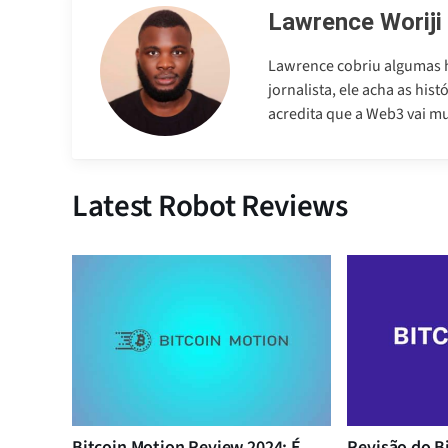
Lawrence Woriji
Lawrence cobriu algumas h
jornalista, ele acha as his
acredita que a Web3 vai m
Latest Robot Reviews
Bitcoin Motion Review 2024: É
Revisão do B