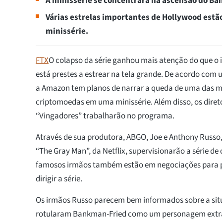
A minissérie se concentrará na ascensão do Ba
Várias estrelas importantes de Hollywood estã
minissérie.
FTX
O colapso da série ganhou mais atenção do que o i
está prestes a estrear na tela grande. De acordo com
a Amazon tem planos de narrar a queda de uma das m
criptomoedas em uma minissérie. Além disso, os diret
“Vingadores” trabalharão no programa.
Através de sua produtora, ABGO, Joe e Anthony Russo
“The Gray Man”, da Netflix, supervisionarão a série de 
famosos irmãos também estão em negociações para p
dirigir a série.
Os irmãos Russo parecem bem informados sobre a situ
rotularam Bankman-Fried como um personagem extr