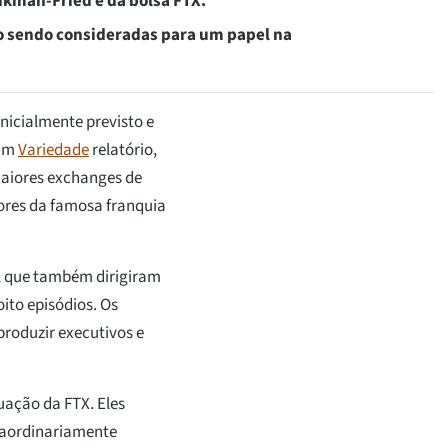
nkman-Fried e da bolsa FTX.
o sendo consideradas para um papel na
nicialmente previsto e
 um
Variedade
relatório,
aiores exchanges de
ores da famosa franquia
, que também dirigiram
oito episódios. Os
roduzir executivos e
ação da FTX. Eles
aordinariamente