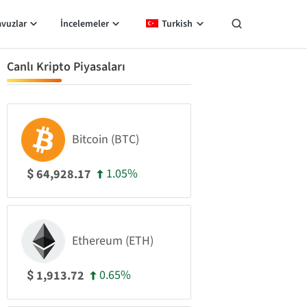
avuzlar
İncelemeler
Turkish
Canlı Kripto Piyasaları
Bitcoin (BTC)
1.05%
64,928.17
$
Ethereum (ETH)
0.65%
1,913.72
$