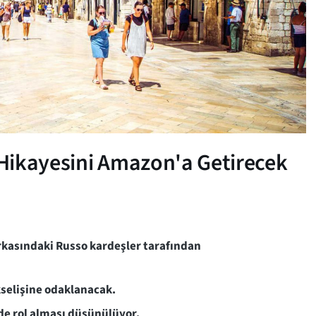
Hikayesini Amazon'a Getirecek
arkasındaki Russo kardeşler tarafından
kselişine odaklanacak.
ide rol alması düşünülüyor.