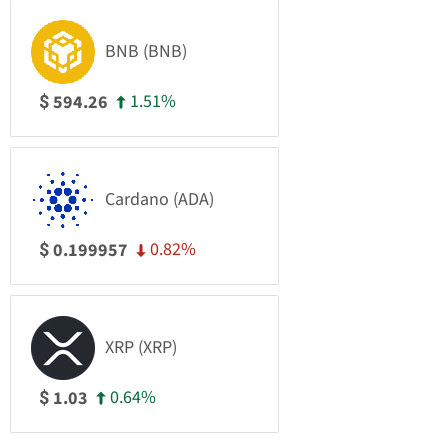
BNB (BNB)
1.51%
594.26
$
Cardano (ADA)
0.82%
0.199957
$
XRP (XRP)
0.64%
1.03
$