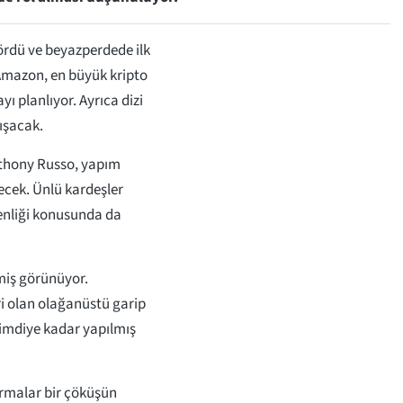
gördü ve beyazperdede ilk
mazon, en büyük kripto
ı planlıyor. Ayrıca dizi
ışacak.
Anthony Russo, yapım
tecek. Ünlü kardeşler
enliği konusunda da
lmiş görünüyor.
ri olan olağanüstü garip
şimdiye kadar yapılmış
rmalar bir çöküşün