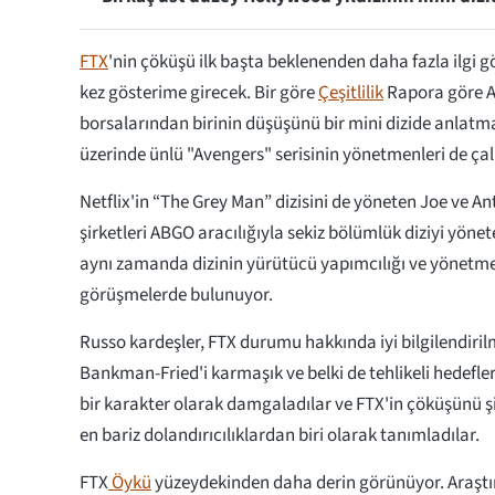
FTX
'nin çöküşü ilk başta beklenenden daha fazla ilgi 
kez gösterime girecek. Bir göre
Çeşitlilik
Rapora göre A
borsalarından birinin düşüşünü bir mini dizide anlatmay
üzerinde ünlü "Avengers" serisinin yönetmenleri de çal
Netflix'in “The Grey Man” dizisini de yöneten Joe ve 
şirketleri ABGO aracılığıyla sekiz bölümlük diziyi yöne
aynı zamanda dizinin yürütücü yapımcılığı ve yönetm
görüşmelerde bulunuyor.
Russo kardeşler, FTX durumu hakkında iyi bilgilendiri
Bankman-Fried'i karmaşık ve belki de tehlikeli hedefle
bir karakter olarak damgaladılar ve FTX'in çöküşünü 
en bariz dolandırıcılıklardan biri olarak tanımladılar.
FTX
Öykü
yüzeydekinden daha derin görünüyor. Araştı