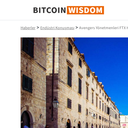
Bitcoin Bilgeliği
>
>
Haberler
Endüstri Konuşması
Avengers Yönetmenleri FTX H