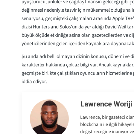
uyuşturucu, ünlüler ve çağdaş finansın geleceği gibi ço
değinmesi nedeniyle tasvir için mükemmel olduğuna ina
senaryosu, geçmişteki çalışmaları arasında Apple TV+'
dizisi Hunters and Solos'un da yer aldığı David Weil tar
büyük ölçüde etkinliğe aşina olan gazetecilerden ve di
yöneticilerinden gelen içeriden kaynaklara dayanacak
Şu anda adı belli olmayan dizinin konusu, dönemi ve di
karakterler hakkında çok az bilgi var. Ancak kaynaklar
geçmişte birlikte çalıştıkları oyuncuların hizmetlerine
iddia ediyor.
Lawrence Woriji
Lawrence, bir gazeteci olar
blockchain ile ilgili hikaye
değiştireceğine inanıyor ve