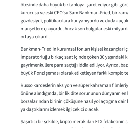
ötesinde daha büyük bir tabloya işaret ediyor gibi gö
kurucusu ve eski CEO'su Sam Bankman-Fried, bir zam
gözdesiydi, politikacılara kur yapıyordu ve dudak uçuk
manşetlere çıkıyordu. Ancak son bulgular eski milyarde
ortaya çıkardı.
Bankman-Fried'in kurumsal fonları kişisel kazançlar içi
İmparatorluğu birkaç saat içinde çöken 30 yaşındaki ki
gayrimenkullere para saçtığı iddia ediliyor. Ayrıca, bazı
büyük Ponzi şeması olarak etiketleyen farklı komplo teo
Russo kardeşlerin aksiyon ve süper kahraman filmleriyl
önüne alındığında, bir likidite sorununun dünyanın en
borsalarından birinin çöküşüne nasıl yol açtığına dair 
yaklaştıklarını izlemek ilgi çekici olacak.
Şaşırtıcı bir şekilde, kripto meraklıları FTX felaketinin s