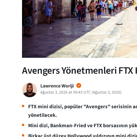
Avengers Yönetmenleri FTX 
Lawrence Woriji
Ağustos 3, 2026 at 09:43 UTC
(
Ağustos 3, 2026
)
FTX mini dizisi, popüler "Avengers" serisinin 
yönetilecek.
Mini dizi, Bankman-Fried ve FTX borsasının yü
Birkaç üst düzey Hollywood yıldızının mini diz