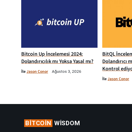
Bitcoin Up İncelemesi 2024:
BitQL İncelem
Dolandırıcılık mı Yoksa Yasal mı?
Dolandırıcı m
Kontrol ediy
İle
Jason Conor
Ağustos 3, 2026
İle
Jason Conor
BITCOIN
WISDOM