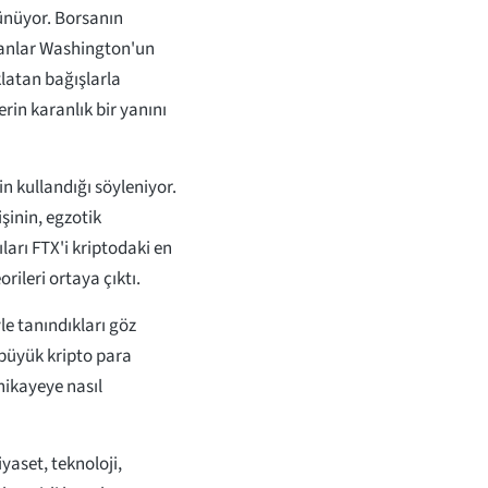
rünüyor. Borsanın
anlar Washington'un
latan bağışlarla
rin karanlık bir yanını
n kullandığı söyleniyor.
şinin, egzotik
ları FTX'i kriptodaki en
rileri ortaya çıktı.
e tanındıkları göz
 büyük kripto para
hikayeye nasıl
iyaset, teknoloji,