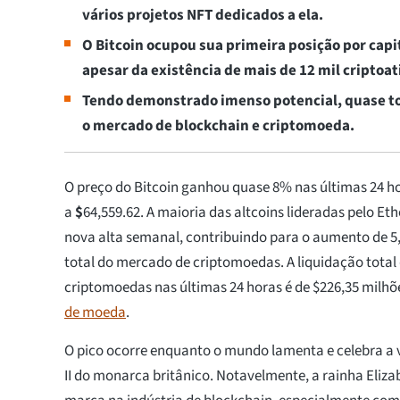
vários projetos NFT dedicados a ela.
O Bitcoin ocupou sua primeira posição por capi
apesar da existência de mais de 12 mil criptoat
Tendo demonstrado imenso potencial, quase to
o mercado de blockchain e criptomoeda.
O preço do Bitcoin ganhou quase 8% nas últimas 24 h
a
$
64,559.62
. A maioria das altcoins lideradas pelo 
nova alta semanal, contribuindo para o aumento de 5
total do mercado de criptomoedas. A liquidação tota
criptomoedas nas últimas 24 horas é de $226,35 milh
de moeda
.
O pico ocorre enquanto o mundo lamenta e celebra a v
II do monarca britânico. Notavelmente, a rainha Eliza