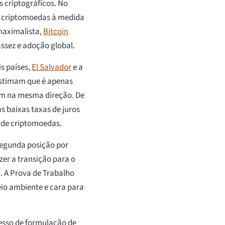
os criptográficos. No
e criptomoedas à medida
 maximalista,
Bitcoin
assez e adoção global.
s países,
El Salvador
e a
 estimam que é apenas
am na mesma direção. De
as baixas taxas de juros
r de criptomoedas.
segunda posição por
zer a transição para o
. A Prova de Trabalho
io ambiente e cara para
cesso de formulação de