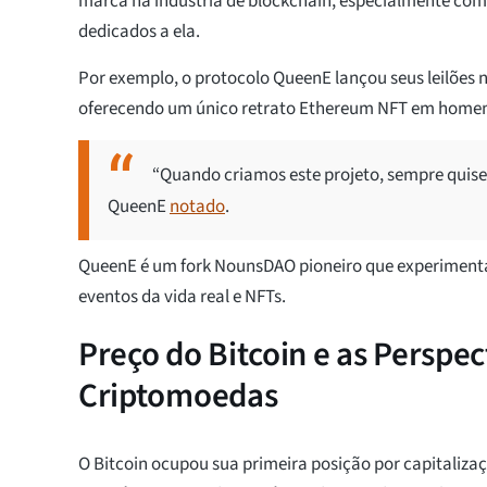
marca na indústria de blockchain, especialmente com
dedicados a ela.
Por exemplo, o protocolo QueenE lançou seus leilões no
oferecendo um único retrato Ethereum NFT em homen
“Quando criamos este projeto, sempre quise
QueenE
notado
.
QueenE é um fork NounsDAO pioneiro que experimenta
eventos da vida real e NFTs.
Preço do Bitcoin e as Perspe
Criptomoedas
O Bitcoin ocupou sua primeira posição por capitaliz