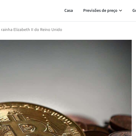
Casa
Previsões de preço
G
rainha Elizabeth II do Reino Unido