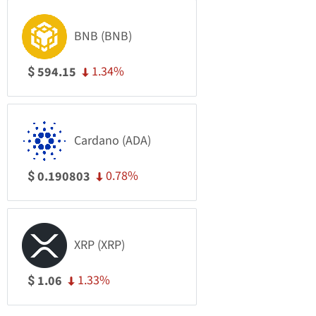
BNB (BNB)
1.34%
594.15
$
Cardano (ADA)
0.78%
0.190803
$
XRP (XRP)
1.33%
1.06
$