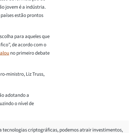
o jovem é a indústria.
países estão prontos
escolha para aqueles que
áfico”, de acordo com o
falou
no primeiro debate
o-ministro, Liz Truss,
stão adotando a
uzindo o nível de
ra tecnologias criptográficas, podemos atrair investimentos,