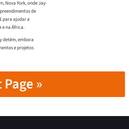
n, Nova York, onde Jay-
mpreendimentos de
1 para ajudar a
e na África.
ey detém, embora
mentos e projetos
 Page »