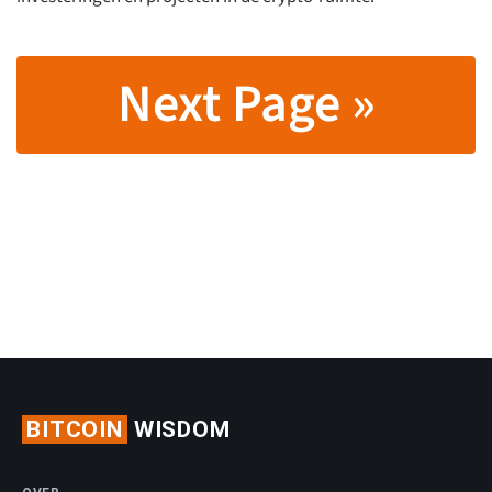
Next Page »
BITCOIN
WISDOM