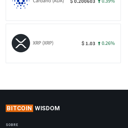
Cardano (ADA)
0.39%
0.200603
$
XRP (XRP)
0.26%
1.03
$
BITCOIN
WISDOM
SOBRE