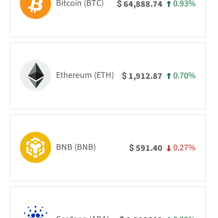
Bitcoin (BTC)
0.93%
64,888.74
$
Ethereum (ETH)
0.70%
1,912.87
$
BNB (BNB)
0.27%
591.40
$