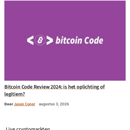
Bitcoin Code Review 2024: is het oplichting of
legitiem?
Door
Jason Conor
augustus 3, 2026
Live cryptomarkten