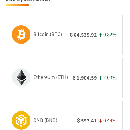
Bitcoin (BTC)
0.82%
64,535.92
$
Ethereum (ETH)
2.03%
1,904.59
$
BNB (BNB)
0.44%
593.41
$