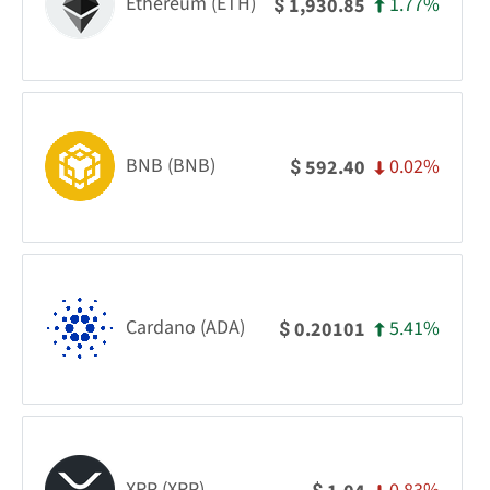
Ethereum (ETH)
1.77%
1,930.85
$
BNB (BNB)
0.02%
592.40
$
Cardano (ADA)
5.41%
0.20101
$
XRP (XRP)