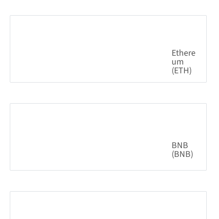
0.44%
64,392.13
$
Ethere
um
(ETH)
0.16%
1,904.74
$
BNB
(BNB)
0.59%
591.70
$