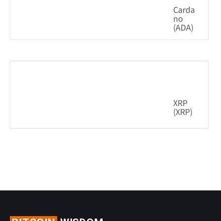
Carda
no
(ADA)
7.02%
0.204319
$
XRP
(XRP)
2.75%
1.03
$