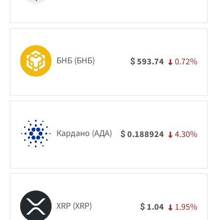
БНБ (БНБ)
0.72%
593.74
$
Кардано (АДА)
4.30%
0.188924
$
XRP (XRP)
1.95%
1.04
$