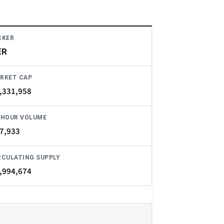
CKER
ER
RKET CAP
,331,958
-HOUR VOLUME
7,933
RCULATING SUPPLY
,994,674