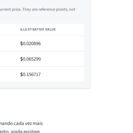
rrent price. They are reference points, not
ILLUSTRATIVE VALUE
$
0.020896
$
0.065299
$
0.156717
ornando cada vez mais
anto, ainda existem