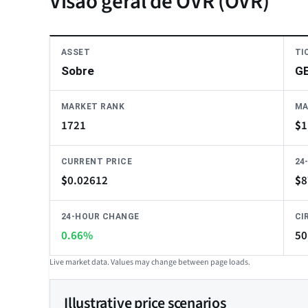
Visão geral de OVR (OVR)
ASSET
TI
Sobre
G
MARKET RANK
MA
1721
$
1
CURRENT PRICE
24
$
0.02612
$
8
24-HOUR CHANGE
CI
0.66%
50
Live market data. Values may change between page loads.
Illustrative price scenarios