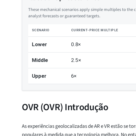
These mechanical scenarios apply simple multiples to the cu
analyst forecasts or guaranteed targets.
SCENARIO
CURRENT-PRICE MULTIPLE
Lower
0.8×
Middle
2.5×
Upper
6×
OVR (OVR) Introdução
As experiências geolocalizadas de AR e VR estão se t
populares à medida que a tecnologia melhora. No ent