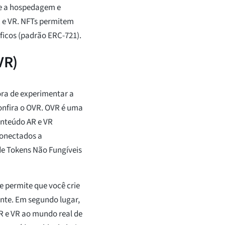
te a hospedagem e
R e VR. NFTs permitem
ficos (padrão ERC-721).
VR)
ra de experimentar a
confira o OVR. OVR é uma
onteúdo AR e VR
 conectados a
de Tokens Não Fungíveis
e permite que você crie
nte. Em segundo lugar,
R e VR ao mundo real de