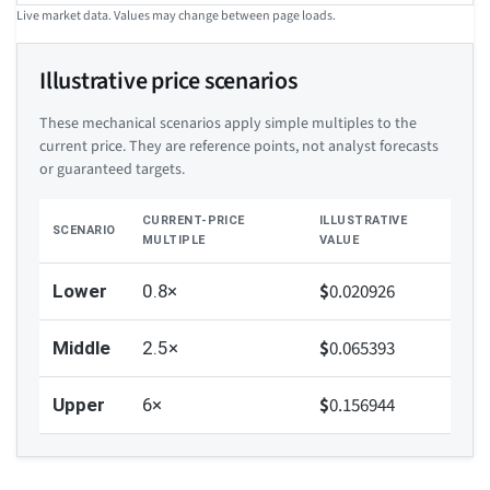
Live market data. Values may change between page loads.
Illustrative price scenarios
These mechanical scenarios apply simple multiples to the
current price. They are reference points, not analyst forecasts
or guaranteed targets.
CURRENT-PRICE
ILLUSTRATIVE
SCENARIO
MULTIPLE
VALUE
$
0.020926
Lower
0.8×
$
0.065393
Middle
2.5×
$
0.156944
Upper
6×