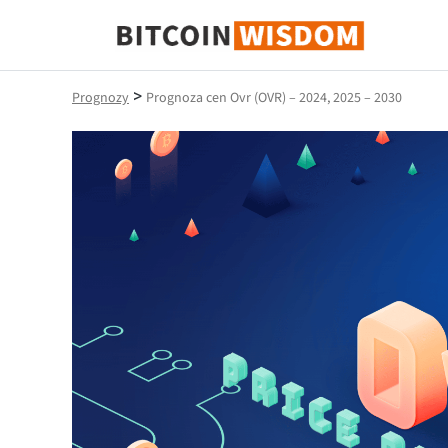
Mądrość Bitcoina
>
Prognozy
Prognoza cen Ovr (OVR) – 2024, 2025 – 2030