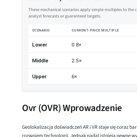
These mechanical scenarios apply simple multiples to the cu
analyst forecasts or guaranteed targets.
SCENARIO
CURRENT-PRICE MULTIPLE
Lower
0.8×
Middle
2.5×
Upper
6×
Ovr (OVR) Wprowadzenie
Geolokalizacja doświadczeń AR i VR staje się coraz ba
rozwojem technologii. Jednak nadal istnieją pewne wyz