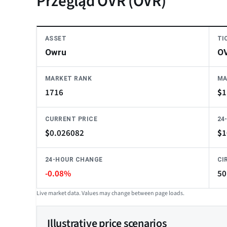
Przegląd OVR (OVR)
ASSET
TI
Owru
O
MARKET RANK
MA
1716
$
1
CURRENT PRICE
24
$
0.026082
$
1
24-HOUR CHANGE
CI
-0.08%
50
Live market data. Values may change between page loads.
Illustrative price scenarios