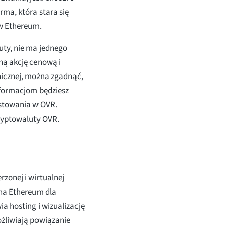
rma, która stara się
w Ethereum.
uty, nie ma jednego
ną akcję cenową i
hnicznej, można zgadnąć,
nformacjom będziesz
stowania w OVR.
ryptowaluty OVR.
rzonej i wirtualnej
 na Ethereum dla
a hosting i wizualizację
ożliwiają powiązanie