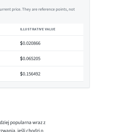
rrent price. They are reference points, not
ILLUSTRATIVE VALUE
$
0.020866
$
0.065205
$
0.156492
rdziej popularna wraz z
wania, jeśli chodzi o