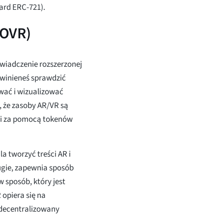
ard ERC-721).
(OVR)
wiadczenie rozszerzonej
powinieneś sprawdzić
wać i wizualizować
, że zasoby AR/VR są
mi za pomocą tokenów
a tworzyć treści AR i
ugie, zapewnia sposób
w sposób, który jest
 opiera się na
zdecentralizowany