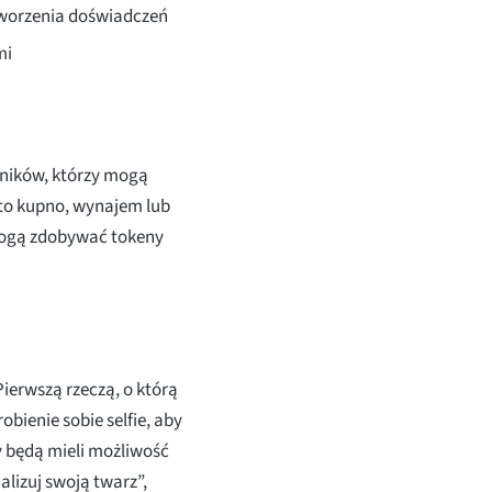
 tworzenia doświadczeń
mi
ników, którzy mogą
 to kupno, wynajem lub
ogą zdobywać tokeny
Pierwszą rzeczą, o którą
robienie sobie selfie, aby
 będą mieli możliwość
lizuj swoją twarz”,