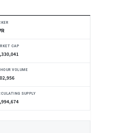
CKER
VR
RKET CAP
,330,041
-HOUR VOLUME
02,956
RCULATING SUPPLY
,994,674