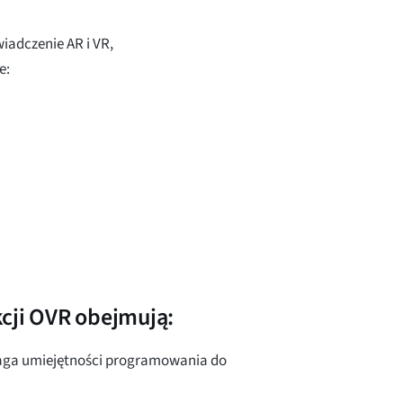
iadczenie AR i VR,
e:
cji OVR obejmują:
ymaga umiejętności programowania do