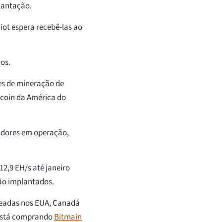
lantação.
ot espera recebê-las ao
os.
es de mineração de
tcoin da América do
radores em operação,
2,9 EH/s até janeiro
ão implantados.
seadas nos EUA, Canadá
s está comprando
Bitmain