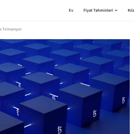
Ev
Fiyat Tahminleri
Kıl
'e Tırmanıyor