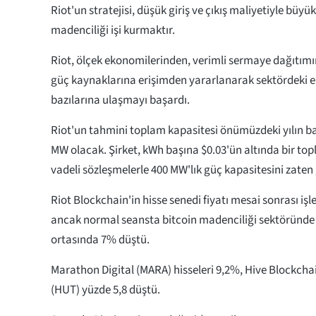
Riot'un stratejisi, düşük giriş ve çıkış maliyetiyle büyük
madenciliği işi kurmaktır.
Riot, ölçek ekonomilerinden, verimli sermaye dağıtımı
güç kaynaklarına erişimden yararlanarak sektördeki 
bazılarına ulaşmayı başardı.
Riot'un tahmini toplam kapasitesi önümüzdeki yılın ba
MW olacak. Şirket, kWh başına $0.03'ün altında bir to
vadeli sözleşmelerle 400 MW'lık güç kapasitesini zaten 
Riot Blockchain'in hisse senedi fiyatı mesai sonrası işl
ancak normal seansta bitcoin madenciliği sektöründe d
ortasında 7% düştü.
Marathon Digital (MARA) hisseleri 9,2%, Hive Blockchai
(HUT) yüzde 5,8 düştü.