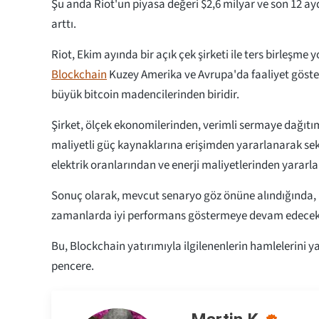
Şu anda Riot'un piyasa değeri $2,6 milyar ve son 12 a
arttı.
Riot, Ekim ayında bir açık çek şirketi ile ters birleşme y
Blockchain
Kuzey Amerika ve Avrupa'da faaliyet göste
büyük bitcoin madencilerinden biridir.
Şirket, ölçek ekonomilerinden, verimli sermaye dağıt
maliyetli güç kaynaklarına erişimden yararlanarak se
elektrik oranlarından ve enerji maliyetlerinden yararl
Sonuç olarak, mevcut senaryo göz önüne alındığında,
zamanlarda iyi performans göstermeye devam edecek 
Bu, Blockchain yatırımıyla ilgilenenlerin hamlelerini ya
pencere.