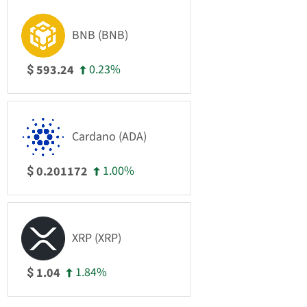
BNB (BNB)
0.23%
593.24
$
Cardano (ADA)
1.00%
0.201172
$
XRP (XRP)
1.84%
1.04
$