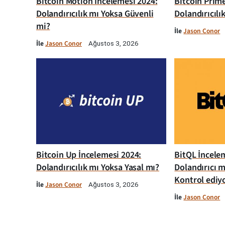
Bitcoin Motion İncelemesi 2024:
Bitcoin Prim
Dolandırıcılık mı Yoksa Güvenli
Dolandırıcılı
mi?
İle
Jason Conor
İle
Jason Conor
Ağustos 3, 2026
Bitcoin Up İncelemesi 2024:
BitQL İncelem
Dolandırıcılık mı Yoksa Yasal mı?
Dolandırıcı m
Kontrol ediy
İle
Jason Conor
Ağustos 3, 2026
İle
Jason Conor