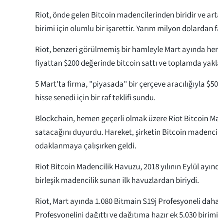
Riot, önde gelen Bitcoin madencilerinden biridir ve art
birimi için olumlu bir işarettir. Yarım milyon dolardan f
Riot, benzeri görülmemiş bir hamleyle Mart ayında her
fiyattan $200 değerinde bitcoin sattı ve toplamda yakla
5 Mart'ta firma, "piyasada" bir çerçeve aracılığıyla $
hisse senedi için bir raf teklifi sundu.
Blockchain, hemen geçerli olmak üzere Riot Bitcoin 
satacağını duyurdu. Hareket, şirketin Bitcoin madencil
odaklanmaya çalışırken geldi.
Riot Bitcoin Madencilik Havuzu, 2018 yılının Eylül ayı
birleşik madencilik sunan ilk havuzlardan biriydi.
Riot, Mart ayında 1.080 Bitmain S19j Profesyoneli daha 
Profesyonelini dağıttı ve dağıtıma hazır ek 5.030 birimi