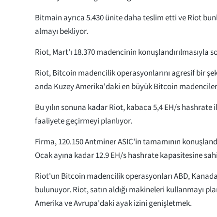
Bitmain ayrıca 5.430 ünite daha teslim etti ve Riot bu
almayı bekliyor.
Riot, Mart'ı 18.370 madencinin konuşlandırılmasıyla so
Riot, Bitcoin madencilik operasyonlarını agresif bir şek
anda Kuzey Amerika'daki en büyük Bitcoin madencileri
Bu yılın sonuna kadar Riot, kabaca 5,4 EH/s hashrate i
faaliyete geçirmeyi planlıyor.
Firma, 120.150 Antminer ASIC'in tamamının konuşland
Ocak ayına kadar 12.9 EH/s hashrate kapasitesine sahi
Riot'un Bitcoin madencilik operasyonları ABD, Kanada
bulunuyor. Riot, satın aldığı makineleri kullanmayı pla
Amerika ve Avrupa'daki ayak izini genişletmek.