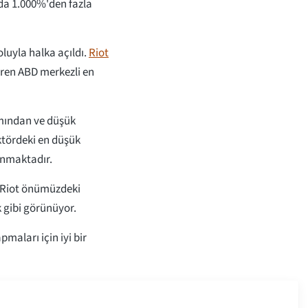
yda 1.000%'den fazla
oluyla halka açıldı.
Riot
ren ABD merkezli en
ımından ve düşük
ktördeki en düşük
anmaktadır.
 Riot önümüzdeki
gibi görünüyor.
pmaları için iyi bir