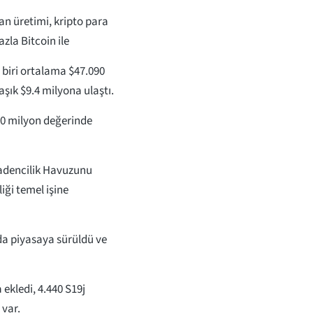
an üretimi, kripto para
azla Bitcoin ile
 biri ortalama $47.090
şık $9.4 milyona ulaştı.
500 milyon değerinde
Madencilik Havuzunu
iği temel işine
nda piyasaya sürüldü ve
ekledi, 4.440 S19j
 var.