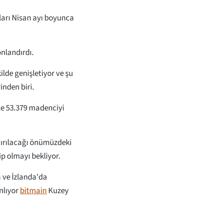
nları Nisan ayı boyunca
nlandırdı.
ilde genişletiyor ve şu
nden biri.
le 53.379 madenciyi
ırılacağı önümüzdeki
p olmayı bekliyor.
 ve İzlanda'da
nlıyor
bitmain
Kuzey