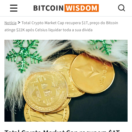
Sabedoria do Bitcoin
>
Notícia
Total Crypto Market Cap recupera $1T, preço do Bitcoin
atinge $22K após Celsius liquidar toda a sua dívida