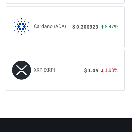
Cardano (ADA)
8.47%
0.206923
$
XRP (XRP)
1.98%
1.05
$