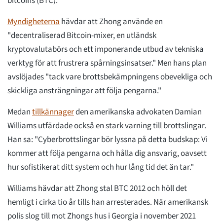
bitcoins (BTC).
Myndigheterna
hävdar att Zhong använde en
"decentraliserad Bitcoin-mixer, en utländsk
kryptovalutabörs och ett imponerande utbud av tekniska
verktyg för att frustrera spårningsinsatser." Men hans plan
avslöjades "tack vare brottsbekämpningens obevekliga och
skickliga ansträngningar att följa pengarna."
Medan
tillkännager
den amerikanska advokaten Damian
Williams utfärdade också en stark varning till brottslingar.
Han sa: "Cyberbrottslingar bör lyssna på detta budskap: Vi
kommer att följa pengarna och hålla dig ansvarig, oavsett
hur sofistikerat ditt system och hur lång tid det än tar."
Williams hävdar att Zhong stal BTC 2012 och höll det
hemligt i cirka tio år tills han arresterades. När amerikansk
polis slog till mot Zhongs hus i Georgia i november 2021