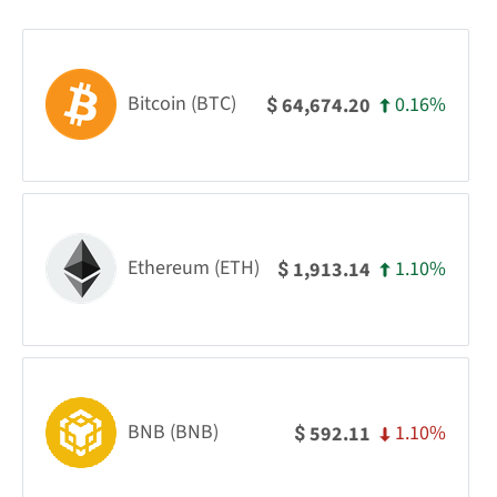
Bitcoin (BTC)
0.16%
64,674.20
$
Ethereum (ETH)
1.10%
1,913.14
$
BNB (BNB)
1.10%
592.11
$