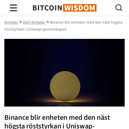
Bitcoin Wisdom
>
>
Nyheter
DeFi Nyheter
Binance blir enheten med den näst högsta
röststyrkan i Uniswap-gemenskapen
Binance blir enheten med den näst
högsta röststyrkan i Uniswap-