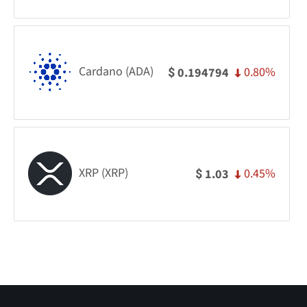
Cardano (ADA)
0.80%
0.194794
$
XRP (XRP)
0.45%
1.03
$