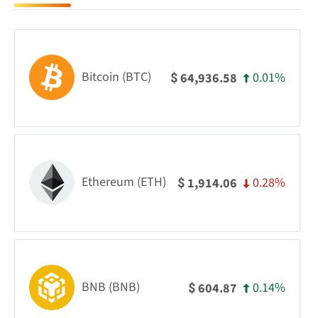
Bitcoin (BTC)
0.01%
64,936.58
$
Ethereum (ETH)
0.28%
1,914.06
$
BNB (BNB)
0.14%
604.87
$